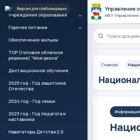
Новости и проекты
Управление 
Версия для слабовидящих
Учреждения образования
МКУ Управление
Горячее питание
Поиск по сайту
Обеспечение жильем
ТОР (типовое облачное
решение) "Моя школа"
Главная
Наци
Дистанционное обучение
Национал
2025 год - Год защитника
Отечества
2024 год - Год семьи
Информация
2023 год - Год педагога и
наставника
Нацио
Навигаторы Детства 2,0