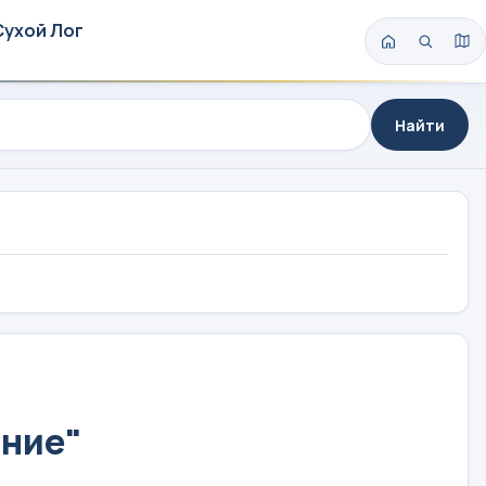
Сухой Лог
Найти
ание"