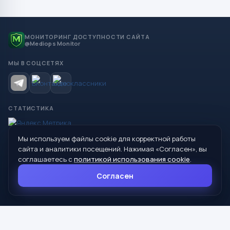
МОНИТОРИНГ ДОСТУПНОСТИ САЙТА
@Mediops Monitor
МЫ В СОЦСЕТЯХ
СТАТИСТИКА
Мы используем файлы cookie для корректной работы
© 2026 Управление образования Администрации МО
сайта и аналитики посещений. Нажимая «Согласен», вы
Сухой Лог
соглашаетесь с
политикой использования cookie
.
624800, Свердловская область, г. Сухой Лог, ул. Кирова, дом 7
Согласен
8 (34373) 4-33-85
info@mouoslog.ru
Политика cookie