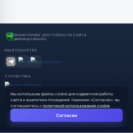
МОНИТОРИНГ ДОСТУПНОСТИ САЙТА
@Mediops Monitor
МЫ В СОЦСЕТЯХ
СТАТИСТИКА
Мы используем файлы cookie для корректной работы
© 2026 Управление образования Администрации МО
сайта и аналитики посещений. Нажимая «Согласен», вы
Сухой Лог
соглашаетесь с
политикой использования cookie
.
624800, Свердловская область, г. Сухой Лог, ул. Кирова, дом 7
Согласен
8 (34373) 4-33-85
info@mouoslog.ru
Политика cookie