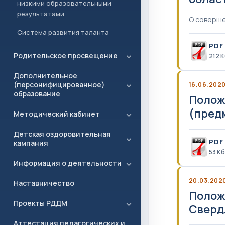
низкими образовательными
результатами
О соверше
Система развития таланта
PDF
Родительское просвещение
212 
Дополнительное
(персонифицированное)
16.06.202
образование
Полож
(пред
Методический кабинет
Детская оздоровительная
PDF
кампания
53 Кб
Информация о деятельности
20.03.202
Наставничество
Полож
Проекты РДДМ
Сверд
Аттестация педагогических и