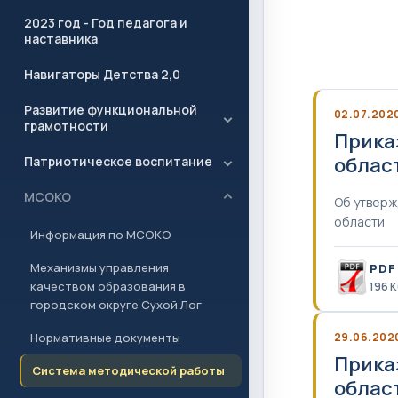
2023 год - Год педагога и
наставника
Навигаторы Детства 2,0
Развитие функциональной
02.07.202
грамотности
Прика
облас
Патриотическое воспитание
МСОКО
Об утверж
области
Информация по МСОКО
Механизмы управления
PDF
качеством образования в
196 
городском округе Сухой Лог
29.06.202
Нормативные документы
Прика
Система методической работы
облас