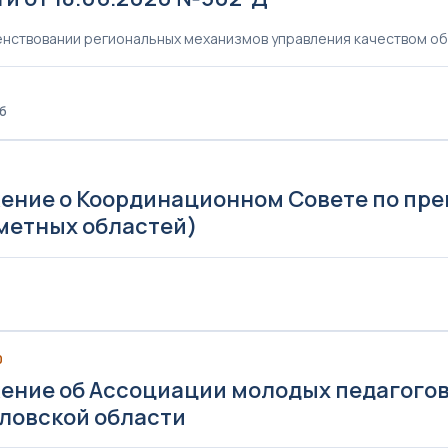
нствовании региональных механизмов управления качеством об
Кб
0
ение о Координационном Совете по пре
метных областей)
0
ение об Ассоциации молодых педагого
ловской области