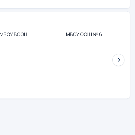
МБОУ ВСОШ
МБОУ ООШ № 6
МА