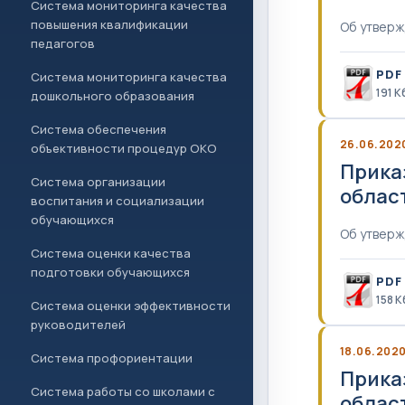
Система мониторинга качества
повышения квалификации
Об утверж
педагогов
PDF
Система мониторинга качества
191 К
дошкольного образования
Система обеспечения
26.06.202
объективности процедур ОКО
Прика
Система организации
облас
воспитания и социализации
обучающихся
Об утверж
Система оценки качества
подготовки обучающихся
PDF
158 К
Система оценки эффективности
руководителей
18.06.202
Система профориентации
Прика
Система работы со школами с
облас