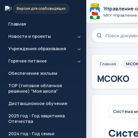
Управление 
Версия для слабовидящих
МКУ Управление
Главная
Поиск по сайту
Новости и проекты
Учреждения образования
Горячее питание
Главная
МСО
Обеспечение жильем
МСОКО
ТОР (типовое облачное
решение) "Моя школа"
Дистанционное обучение
Система м
2025 год - Год защитника
Отечества
Систе
2024 год - Год семьи