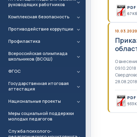
руководящих работников
PDF
67 К
Комплексная безопасность
Противодействие коррупции
10.03.202
Прика
Профилактика
облас
Всероссийская олимпиада
школьников (ВСОШ)
О внесени
09.10.201
ФГОС
Свердловс
28.08.201
Государственная итоговая
аттестация
PDF
Национальные проекты
933 
Меры социальной поддержки
молодых педагогов
Служба психолого-
педагогического мониторинга