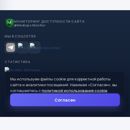
МОНИТОРИНГ ДОСТУПНОСТИ САЙТА
@Mediops Monitor
МЫ В СОЦСЕТЯХ
СТАТИСТИКА
Мы используем файлы cookie для корректной работы
© 2026 Управление образования Администрации МО
сайта и аналитики посещений. Нажимая «Согласен», вы
Сухой Лог
соглашаетесь с
политикой использования cookie
.
624800, Свердловская область, г. Сухой Лог, ул. Кирова, дом 7
Согласен
8 (34373) 4-33-85
info@mouoslog.ru
Политика cookie