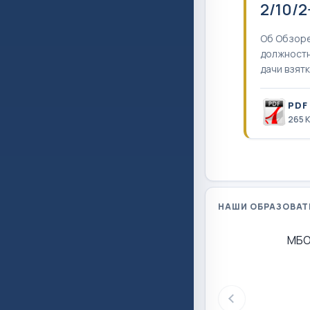
2/10/2
Об Обзоре
должностн
дачи взятк
PDF
265 
НАШИ ОБРАЗОВАТ
МБО