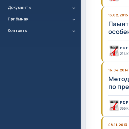
Документы
13.02.2015
Приёмная
Памят
особе
Контакты
PDF
214 
16.04.2014
Метод
по пр
PDF
355 
08.11.2013