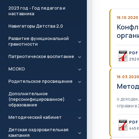
2023 год - Год педагога и
наставника
16.10.2020
Конфл
Навигаторы Детства 2,0
орган
Развитие функциональной
грамотности
PDF
Патриотическое воспитание
292 
МСОКО
16.03.202
Родительское просвещение
Метод
Дополнительное
о доходах
(персонифицированное)
образование
справки в 
Методический кабинет
PDF
445 
Детская оздоровительная
кампания