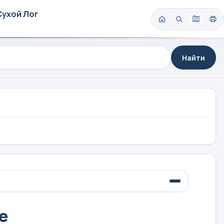
Сухой Лог
Найти
е