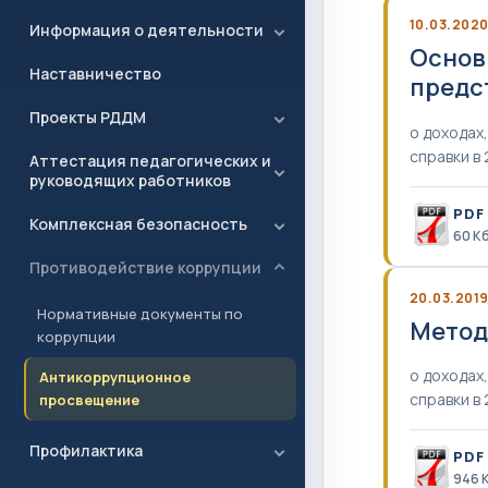
10.03.202
Информация о деятельности
Основ
Наставничество
предс
Проекты РДДМ
о доходах
справки в 
Аттестация педагогических и
руководящих работников
PDF
Комплексная безопасность
60 К
Противодействие коррупции
20.03.201
Нормативные документы по
Метод
коррупции
о доходах
Антикоррупционное
справки в 
просвещение
Профилактика
PDF
946 