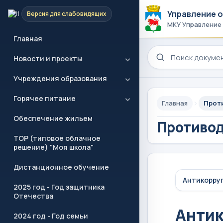
Управление 
Версия для слабовидящих
МКУ Управление
Главная
Поиск по сайту
Новости и проекты
Учреждения образования
Горячее питание
Главная
Прот
Обеспечение жильем
Противод
ТОР (типовое облачное
решение) "Моя школа"
Дистанционное обучение
Антикорру
2025 год - Год защитника
Отечества
Анти
2024 год - Год семьи