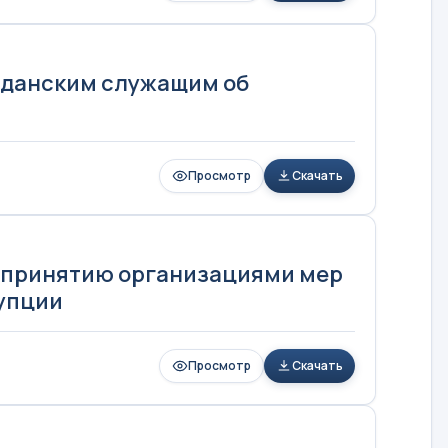
жданским служащим об
Просмотр
Скачать
и принятию организациями мер
упции
Просмотр
Скачать