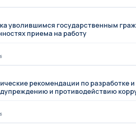
ка уволившимся государственным гра
нностях приема на работу
Кб
ические рекомендации по разработке 
едупреждению и противодействию корр
Кб