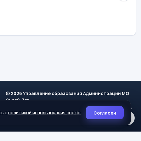
© 2026 Управление образования Администрации МО
Сухой Лог
624800, Свердловская область, г. Сухой Лог, ул. Кирова, дом 7
сь с
политикой использования cookie
.
Согласен
8 (34373) 4-33-85
info@mouoslog.ru
Политика cookie