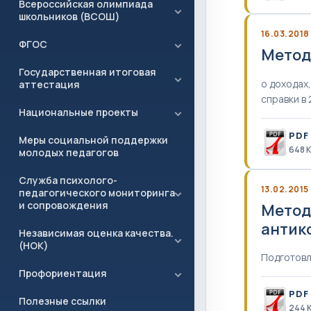
Всероссийская олимпиада
школьников (ВСОШ)
16.03.2018
ФГОС
Метод
Государственная итоговая
о доходах
аттестация
справки в 
Национальные проекты
PDF
Меры социальной поддержки
648 
молодых педагогов
Служба психолого-
13.02.2015
педагогического мониторинга
и сопровождения
Метод
антик
Независимая оценка качества.
(НОК)
Подготовл
Профориентация
PDF
Полезные ссылки
244 