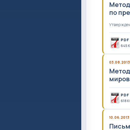
Метод
по пр
Утвержден
PDF
645 
03.08.2013
Метод
миров
PDF
618 К
10.06.2013
Письмо