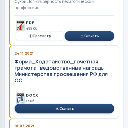
Сухой Лог «За верность педагогической
профессии»
PDF
455 Кб
Просмотр
Скачать
24.11.2021
Форма_Ходатайство_почетная
грамота_ведомственные награды
Министерства просвещения РФ для
ОО
DOCX
13 Кб
Скачать
01.07.2021