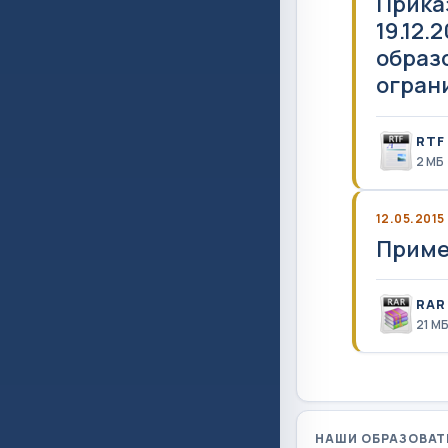
Прика
19.12
образ
огран
RTF
2 MБ
12.05.2015
Приме
RAR
21 M
НАШИ ОБРАЗОВАТ