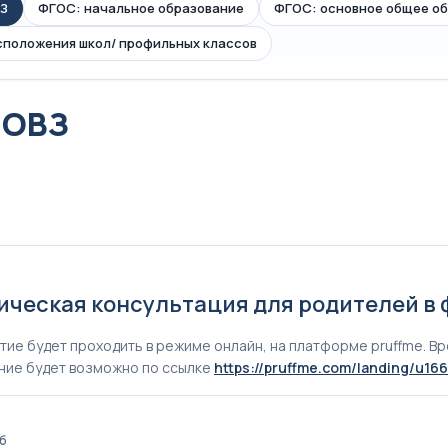
З
ФГОС: начальное образование
ФГОС: основное общее о
сположения школ/ профильных классов
 ОВЗ
ическая консультация для родителей в
ие будет проходить в режиме онлайн, на платформе pruffme. Вре
ие будет возможно по ссылке
https://pruffme.com/landing/u1
Кб