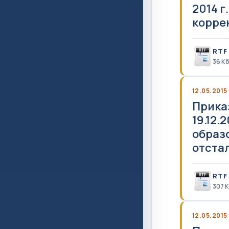
2014 
корре
RTF
36 К
12.05.2015
Прика
19.12
образ
отста
RTF
307 
12.05.2015