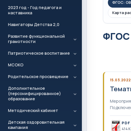
ФГОС: ОВ
2023 год - Год педагога и
наставника
Карта ра
Навигаторы Детства 2,0
ФГОС
Развитие функциональной
грамотности
Патриотическое воспитание
МСОКО
Родительское просвещение
15.03.2022
Темат
Дополнительное
(персонифицированное)
образование
Мероприят
Подключен
Методический кабинет
Детская оздоровительная
PDF
кампания
414 