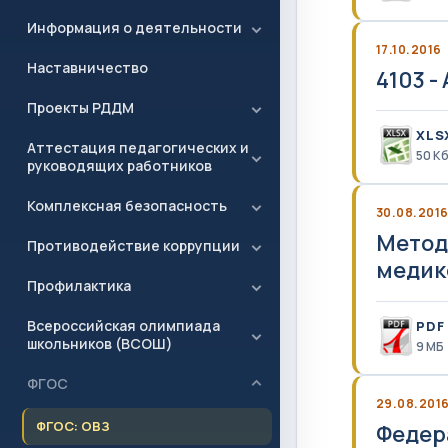
Информация о деятельности
17.10.2016
Наставничество
4103 -
Проекты РДДМ
XLS
Аттестация педагогических и
50 К
руководящих работников
Комплексная безопасность
30.08.201
Метод
Противодействие коррупции
медик
Профилактика
Всероссийская олимпиада
PDF
школьников (ВСОШ)
9 MБ
ФГОС
29.08.201
ФГОС: ОВЗ
Федер