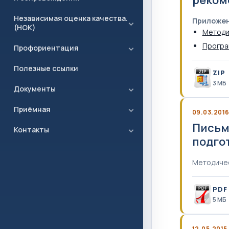
Независимая оценка качества.
Приложен
(НОК)
Методи
Програ
Профориентация
Полезные ссылки
ZIP
3 MБ
Документы
Приёмная
09.03.201
Письмо
Контакты
подго
Методичес
PDF
5 MБ
12.05.2015