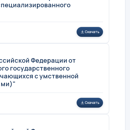
 специализированного
Скачать
оссийской Федерации от
ого государственного
учающихся с умственной
ями)"
Скачать