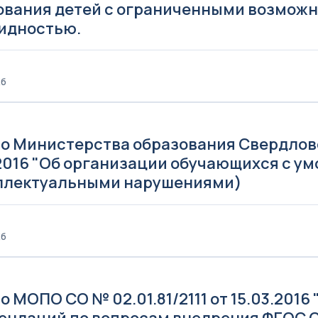
ования детей с ограниченными возможн
идностью.
Кб
о Министерства образования Свердловс
.2016 "Об организации обучающихся с у
ллектуальными нарушениями)
Кб
6
 МОПО СО № 02.01.81/2111 от 15.03.201
ендаций по вопросам внедрения ФГОС О