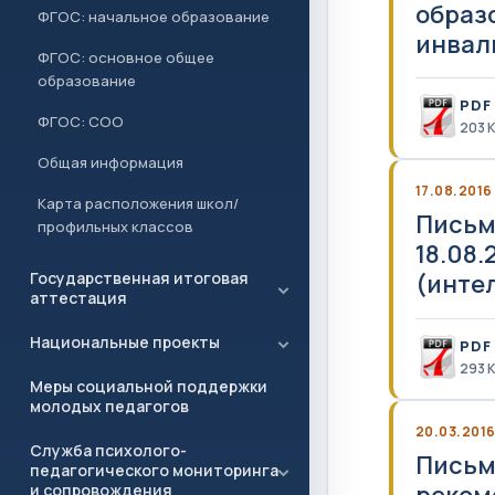
образ
ФГОС: начальное образование
инвал
ФГОС: основное общее
образование
PDF
ФГОС: СОО
203 
Общая информация
17.08.2016
Карта расположения школ/
Письм
профильных классов
18.08
Государственная итоговая
(инте
аттестация
Национальные проекты
PDF
293 
Меры социальной поддержки
молодых педагогов
20.03.201
Служба психолого-
Письмо
педагогического мониторинга
реком
и сопровождения