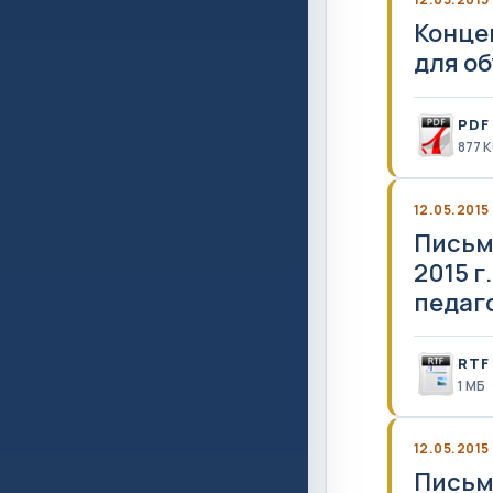
Конце
для о
PDF
877 
12.05.2015
Письм
2015 
педаг
RTF
1 MБ
12.05.2015
Письм