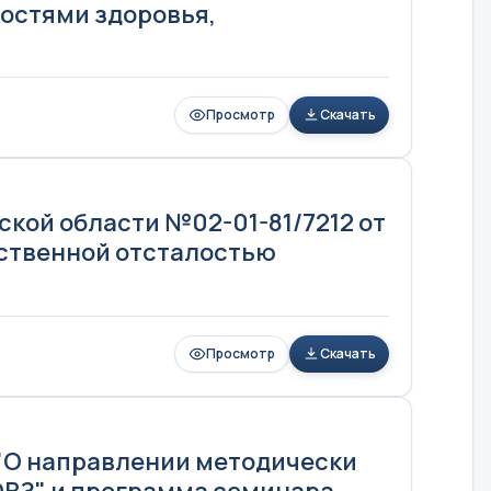
остями здоровья,
Просмотр
Скачать
кой области №02-01-81/7212 от
мственной отсталостью
Просмотр
Скачать
6 "О направлении методически
ВЗ" и программа семинара.