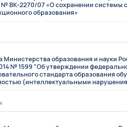
г. № ВК-2270/07 «О сохранении системы
кционного образования»
б
з Министерства образования и науки Р
.2014 № 1599 "Об утверждении федеральн
овательного стандарта образования об
лостью (интеллектуальными нарушени
Кб