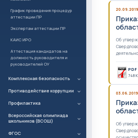
20.09.201
График проведения процедур
Прика
аттестации ПР
област
Экспертам аттестации ПР
Об утверж
КАИС ИРО
Свердловс
Аттестация кандидатов на
деятельно
должность руководителя и
руководителей ОУ
PDF
748 
Комплексная безопасность
Противодействие коррупции
03.06.201
Прика
Профилактика
област
Всероссийская олимпиада
школьников (ВСОШ)
Об утверж
Свердловс
ФГОС
осуществл