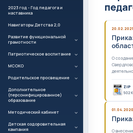
педаг
2023 год - Год педагога и
наставника
Навигаторы Детства 2,0
20.02.202
Прика
Развитие функциональной
грамотности
облас
Патриотическое воспитание
О создани
Свердловс
МСОКО
деятельно
Родительское просвещение
ZIP
Дополнительное
502 
(персонифицированное)
образование
01.04.202
Методический кабинет
Прика
Детская оздоровительная
кампания
О внесени