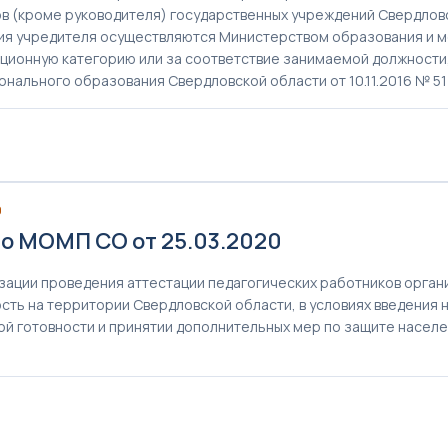
в (кроме руководителя) государственных учреждений Свердловс
я учредителя осуществляются Министерством образования и м
ционную категорию или за соответствие занимаемой должности
нального образования Свердловской области от 10.11.2016 № 5
0
о МОМП СО от 25.03.2020
зации проведения аттестации педагогических работников орга
сть на территории Свердловской области, в условиях введения
й готовности и принятии дополнительных мер по защите населе