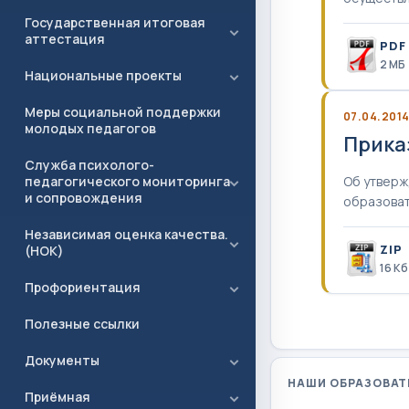
Государственная итоговая
аттестация
PDF
2 MБ
Национальные проекты
Меры социальной поддержки
07.04.201
молодых педагогов
Приказ
Служба психолого-
педагогического мониторинга
Об утверж
и сопровождения
образова
Независимая оценка качества.
ZIP
(НОК)
16 Кб
Профориентация
Полезные ссылки
Документы
НАШИ ОБРАЗОВАТ
Приёмная