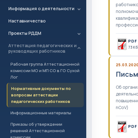
работнико
Информация о деятельности
полномочи
квалифика
Наставничество
профессио
Проекты РДДМ
PDF
Аттестация педагогических и
73 Кб
руководящих работников
Рабочая группа Аттестационной
25.03.202
комиссии МО и МП СО в ГО Сухой
Письм
Лог
Об органи
Нормативные документы по
деятельно
вопросам аттестации
повышенно
педагогических работников
nCoV)
Информационные материалы
Приказы об утверждении
PDF
решений Аттестационной
комиссии