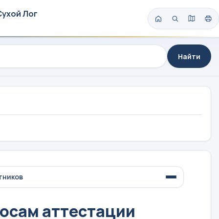
Сухой Лог
Найти
тников
осам аттестации