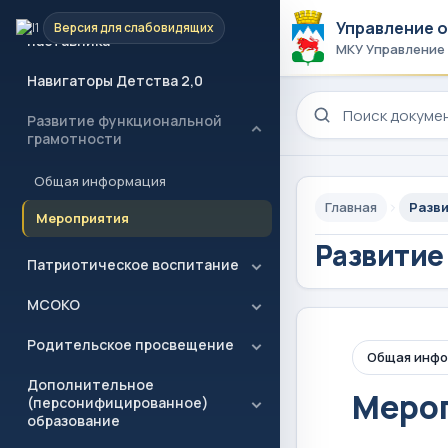
2023 год - Год педагога и
Управление 
Версия для слабовидящих
наставника
МКУ Управление
Навигаторы Детства 2,0
Поиск по сайту
Развитие функциональной
грамотности
Общая информация
Главная
Разв
Мероприятия
Развитие
Патриотическое воспитание
МСОКО
Родительское просвещение
Общая инф
Дополнительное
Меро
(персонифицированное)
образование