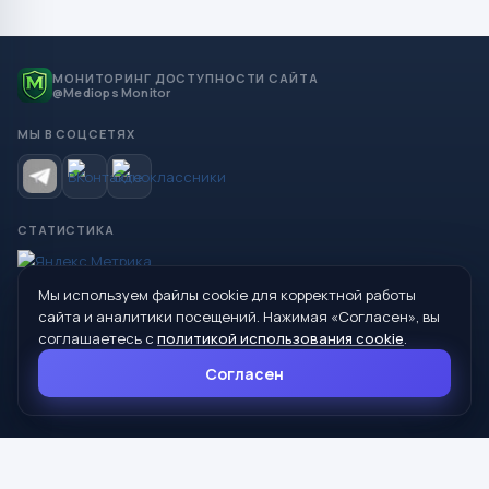
МОНИТОРИНГ ДОСТУПНОСТИ САЙТА
@Mediops Monitor
МЫ В СОЦСЕТЯХ
СТАТИСТИКА
Мы используем файлы cookie для корректной работы
© 2026 Управление образования Администрации МО
сайта и аналитики посещений. Нажимая «Согласен», вы
Сухой Лог
соглашаетесь с
политикой использования cookie
.
624800, Свердловская область, г. Сухой Лог, ул. Кирова, дом 7
Согласен
8 (34373) 4-33-85
info@mouoslog.ru
Политика cookie