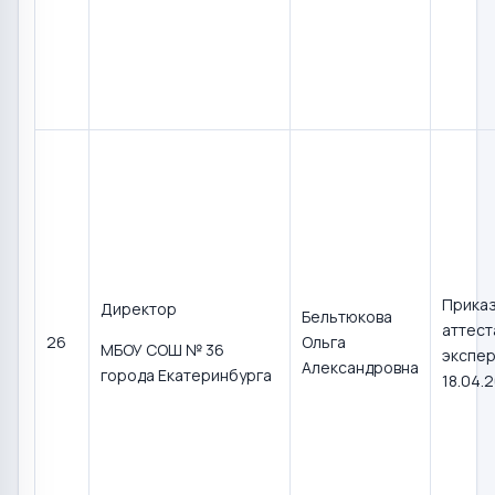
Прика
Директор
Бельтюкова
аттест
26
Ольга
МБОУ СОШ № 36
экспер
Александровна
города Екатеринбурга
18.04.