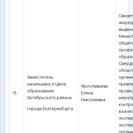
Свидет
аккред
выдан
Минис
общего
профе
образ
Сверд
област
Заместитель
органи
начальника отдела
привле
Ярославцева
образования
прове
15
Елена
Октябрьского района
мероп
Николаевна
контро
города Екатеринбурга
в каче
экспер
экспер
органи