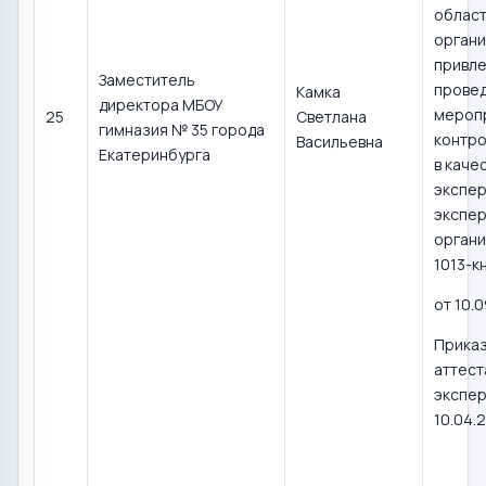
област
органи
привле
Заместитель
прове
Камка
директора МБОУ
мероп
25
Светлана
гимназия № 35 города
контро
Васильевна
Екатеринбурга
в каче
экспер
экспер
орган
1013-к
от 10.
Прика
аттест
экспер
10.04.