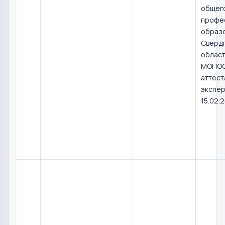
общего
профе
образ
Сверд
област
МОПОС
аттест
экспер
15.02.