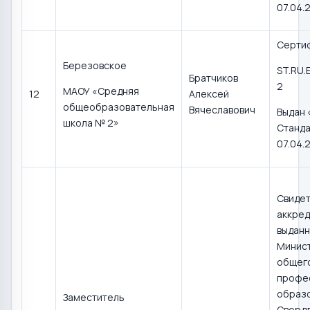
07.04.
Серти
Березовское
ST.RU.
Братчиков
2
МАОУ «Средняя
12
Алексей
общеобразовательная
Вячеславович
Выдан
школа № 2»
Станд
07.04.
Свидет
аккред
выдан
Минис
общего
профе
образ
Заместитель
Сверд