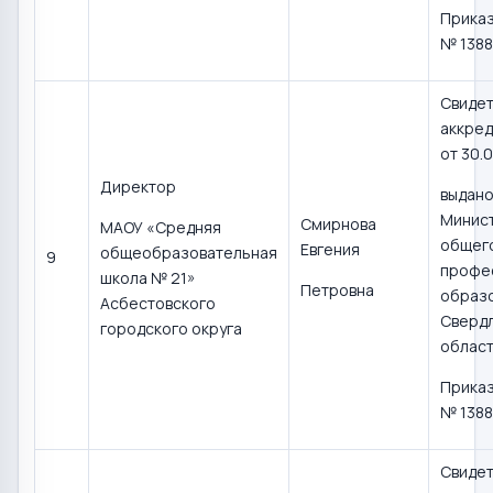
Приказ
№ 1388
Свидет
аккред
от 30.0
Директор
выдан
Минис
Смирнова
МАОУ «Средняя
общего
Евгения
общеобразовательная
9
профе
школа № 21»
Петровна
образ
Асбестовского
Сверд
городского округа
област
Приказ
№ 1388
Свидет