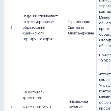
комис
Управл
контро
Ведущий специалист
Минис
отдела управления
Зараменских
общего
3
образования
Светлана
профе
Кушвинского
Александровна
образ
городского округа
Сверд
област
Приказ
19.03.
Аттест
комис
Управл
контро
Заместитель
Минис
директора
Пивоварова
общего
4
МАОУ СОШ № 20
Наталью
профе