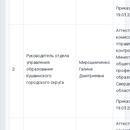
Приказ
19.03.
Аттест
комис
Управл
контро
Руководитель отдела
Минис
управления
Мирошниченко
общего
2
образования
Галина
профе
Кушвинского
Дмитриевна
образ
городского округа
Сверд
област
Приказ
19.03.
Аттест