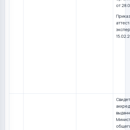
от 28.0
Прика
аттест
экспер
15.02.
Свидет
аккред
выдан
Минис
общего