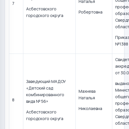
общего
Наталья
7
профе
Асбестовского
Робертовна
образ
городского округа
Сверд
област
Приказ
№1388 
Свидет
аккред
от 30.0
Заведующий МАДОУ
выдан
«Детский сад
Минис
Махнева
комбинированного
общего
Наталья
8
вида № 56»
профе
Николаевна
образ
Асбестовского
Сверд
городского округа
област