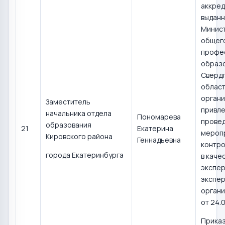
аккред
выдан
Минис
общего
профе
образ
Сверд
област
органи
Заместитель
привле
начальника отдела
Пономарева
прове
образования
21
Екатерина
мероп
Кировского района
Геннадьевна
контро
города Екатеринбурга
в каче
экспер
экспер
органи
от 24.
Прика