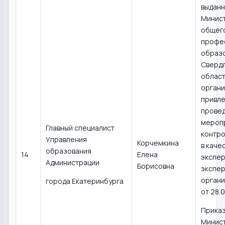
выдан
Минис
общего
профе
образ
Сверд
област
органи
привле
прове
мероп
Главный специалист
контро
Управления
Корчемкина
в каче
образования
14
Елена
экспер
Администрации
Борисовна
экспер
органи
города Екатеринбурга
от 28.0
Прика
Минис