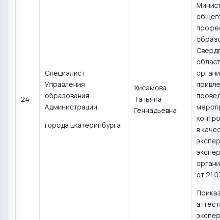
Минис
общего
профе
образ
Сверд
област
Специалист
органи
Управления
привле
Хисамова
образования
прове
24
Татьяна
Администрации
мероп
Геннадьевна
контро
города Екатеринбурга
в каче
экспер
экспер
органи
от 21.0
Прика
аттест
экспер