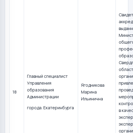
Свидет
аккред
выдан
Минис
общего
профе
образ
Сверд
област
Главный специалист
органи
Управления
привле
Ягодникова
образования
прове
18
Марина
Администрации
мероп
Ильинична
контро
города. Екатеринбурга
в каче
экспер
экспер
органи