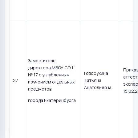
Заместитель
директора МБОУ СОШ
Прика
Говорухина
№ 17 с углубленным
аттест
27
Татьяна
изучением отдельных
экспер
Анатольевна
предметов
15.02.
города Екатеринбурга