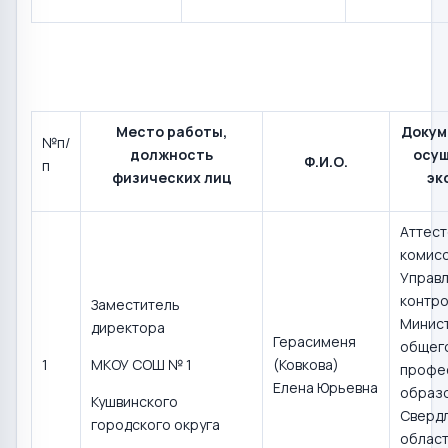
Место работы,
Докум
№п/
должность
осу
Ф.И.О.
п
физических лиц
эк
Аттест
комис
Управл
контро
Заместитель
Минис
директора
Герасименя
общего
1
МКОУ СОШ № 1
(Ковкова)
профе
Елена Юрьевна
образ
Кушвинского
Сверд
городского округа
област