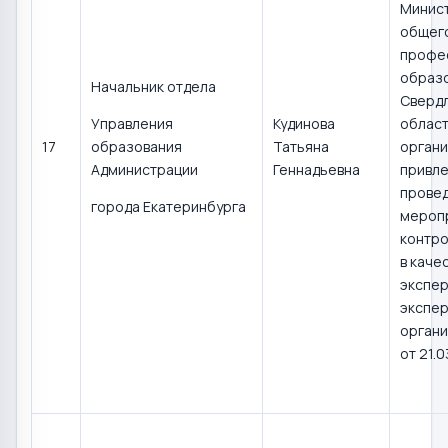
Минис
общего
профе
образ
Начальник отдела
Сверд
Управления
Кудинова
област
17
образования
Татьяна
органи
Администрации
Геннадьевна
привле
прове
города Екатеринбурга
мероп
контро
в каче
экспер
экспер
органи
от 21.0