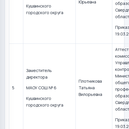
Юрьевна
образ
Кушвинского
Сверд
городского округа
област
Приказ
19.03.
Аттест
комис
Управл
контро
Заместитель
Минис
директора
Плотникова
общего
5
МАОУ СОШ № 6
Татьяна
профе
Вилорьевна
образ
Кушвинского
Сверд
городского округа
област
Приказ
19.03.