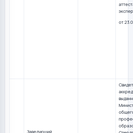
аттест
экспер
от 23.0
Свидет
аккред
выдан
Минис
общего
профе
образ
Заведующий
Сверд