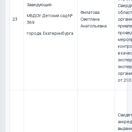
Заведующий
Сверд
Филатова
област
МБДОУ Детский сад №
23
Светлана
органи
369
Анатольевна
привле
прове
города. Екатеринбурга
мероп
контро
в каче
экспер
экспер
органи
от 21.0
Свидет
аккред
выдан