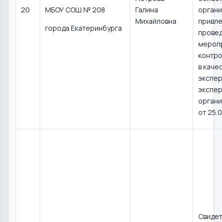
20
МБОУ СОШ № 208
Галина
органи
Михайловна
привле
города Екатеринбурга
прове
мероп
контро
в каче
экспер
экспер
органи
от 25.
Свидет