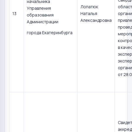
начальника
Лопатюк
област
Управления
13
Наталья
органи
образования
Александровна
привле
Администрации
прове
города Екатеринбурга
мероп
контро
в каче
экспер
экспер
органи
от 28.0
Свидет
аккред