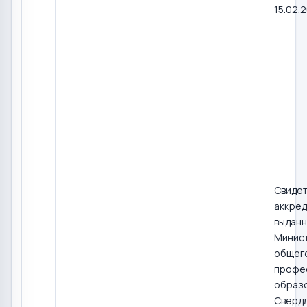
15.02.
Свидет
аккред
выдан
Минис
общего
профе
образ
Сверд