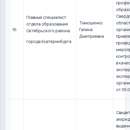
профе
образ
Сверд
Главный специалист
Тимошенко
област
отдела образования
16
Галина
органи
Октябрьского района
Дмитриевна
привле
города Екатеринбурга
прове
мероп
контро
в каче
экспер
экспер
органи
от 05.0
Свидет
аккред
выдан