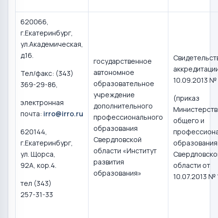
620066,
г.Екатеринбург,
ул.Академическая,
д.16.
Свидетельст
государственное
аккредитации
автономное
Тел/факс: (343)
10.09.2013 №
образовательное
369-29-86,
учреждение
(приказ
электронная
дополнительного
Министерств
почта:
irro@irro.ru
профессионального
общего и
образования
620144,
профессион
Свердловской
г.Екатеринбург,
образования
области «Институт
ул. Щорса,
Свердловско
развития
92А, кор.4.
области от
образования»
10.07.2013 № 
тел (343)
257-31-33