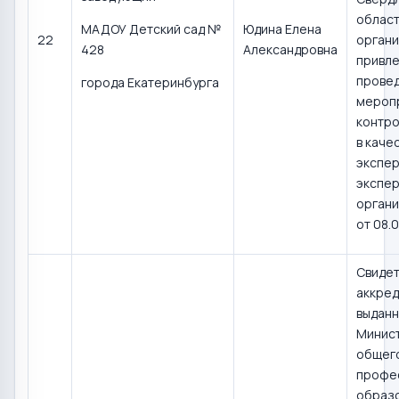
област
МАДОУ Детский сад №
Юдина Елена
22
органи
428
Александровна
привле
прове
города Екатеринбурга
мероп
контро
в каче
экспер
экспер
органи
от 08.0
Свидет
аккред
выдан
Минис
общего
профе
образ