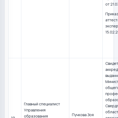
от 21.0
Прика
аттест
экспер
15.02.
Свидет
аккред
выдан
Минис
общего
профе
образ
Главный специалист
Сверд
Управления
област
Пучкова Зоя
образования
19
органи