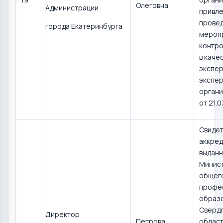
Олеговна
Администрации
привле
прове
города Екатеринбурга
мероп
контро
в каче
экспер
экспер
органи
от 21.0
Свидет
аккред
выдан
Минис
общего
профе
образ
Сверд
Директор
Петрова
област