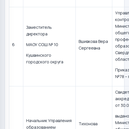
Управл
контро
Минис
Заместитель
общего
директора
профе
Вшивкова Вера
6
МАОУ СОШ № 10
образ
Сергеевна
Сверд
Кушвинского
област
городского округа
Приказ
№78 – 
Свидет
аккред
от 30.0
выдан
Начальник Управления
Минис
Тихонова
образованием