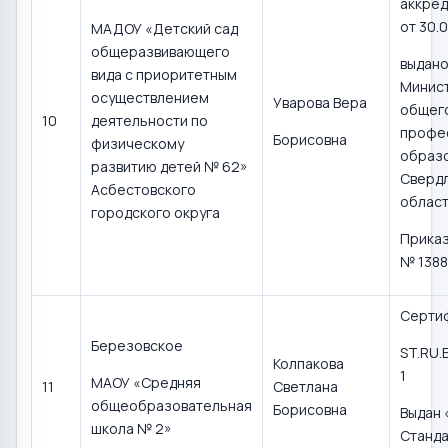
аккред
от 30.0
МАДОУ «Детский сад
общеразвивающего
выдан
вида с приоритетным
Минис
осуществлением
Уварова Вера
общего
10
деятельности по
профе
Борисовна
физическому
образ
развитию детей № 62»
Сверд
Асбестовского
област
городского округа
Приказ
№ 1388
Серти
Березовское
ST.RU.
Колпакова
1
МАОУ «Средняя
11
Светлана
общеобразовательная
Борисовна
Выдан
школа № 2»
Станд