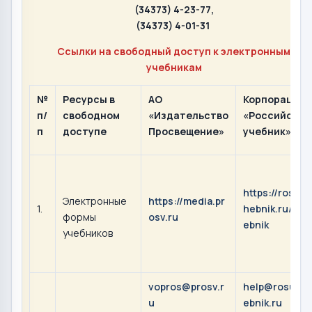
(34373) 4-23-77,
(34373) 4-01-31
Ссылки на свободный доступ к электронным
учебникам
№
Ресурсы в
АО
Корпорация
п/
свободном
«Издательство
«Российский
п
доступе
Просвещение»
учебник»
https://rosuc
Электронные
https://media.pr
1.
hebnik.ru/uch
формы
osv.ru
ebnik
учебников
vopros@prosv.r
help@rosuch
u
ebnik.ru