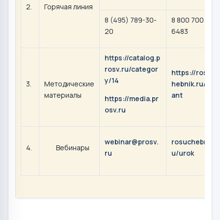
2.
Горячая линия
8 (495) 789-30-
8 800 700
20
6483
https://catalog.p
rosv.ru/categor
https://rosuc
y/14
3.
Методические
hebnik.ru/dist
материалы
ant
https://media.pr
osv.ru
webinar@prosv.
rosuchebnik.r
4.
Вебинары
ru
u/urok