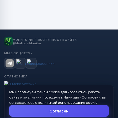
МОНИТОРИНГ ДОСТУПНОСТИ САЙТА
@Mediops Monitor
МЫ В СОЦСЕТЯХ
СТАТИСТИКА
Мы используем файлы cookie для корректной работы
© 2026 Управление образования Администрации МО
сайта и аналитики посещений. Нажимая «Согласен», вы
Сухой Лог
соглашаетесь с
политикой использования cookie
.
624800, Свердловская область, г. Сухой Лог, ул. Кирова, дом 7
Согласен
8 (34373) 4-33-85
info@mouoslog.ru
Политика cookie