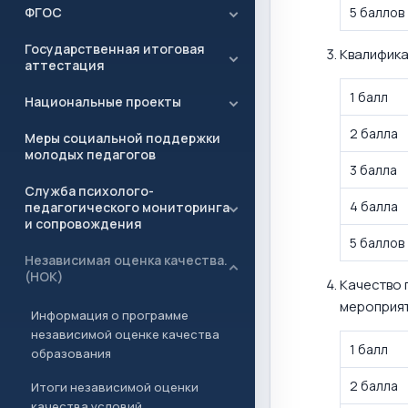
ФГОС
5 баллов
Государственная итоговая
Квалифика
аттестация
1 балл
Национальные проекты
2 балла
Меры социальной поддержки
молодых педагогов
3 балла
Служба психолого-
4 балла
педагогического мониторинга
и сопровождения
5 баллов
Независимая оценка качества.
(НОК)
Качество 
мероприяти
Информация о программе
независимой оценке качества
1 балл
образования
2 балла
Итоги независимой оценки
качества условий