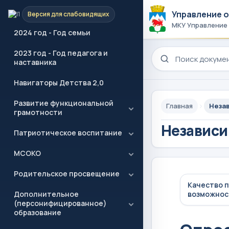
2025 год - Год защитника
Отечества
Управление 
Версия для слабовидящих
МКУ Управление
2024 год - Год семьи
Поиск по сайту
2023 год - Год педагога и
наставника
Навигаторы Детства 2,0
Развитие функциональной
Главная
Незав
грамотности
Независи
Патриотическое воспитание
МСОКО
Родительское просвещение
Качество 
Дополнительное
возможнос
(персонифицированное)
образование