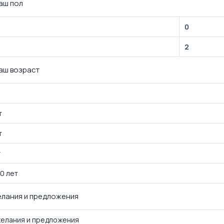
аш пол
0
2
аш возраст
т
т
т
0 лет
лания и предложения
елания и предложения