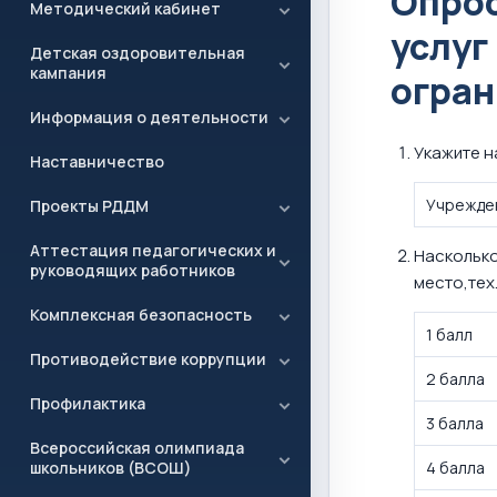
Опрос
Методический кабинет
услуг
Детская оздоровительная
кампания
огран
Информация о деятельности
Укажите 
Наставничество
Учрежде
Проекты РДДМ
Аттестация педагогических и
Насколько
руководящих работников
место,тех
Комплексная безопасность
1 балл
Противодействие коррупции
2 балла
Профилактика
3 балла
Всероссийская олимпиада
школьников (ВСОШ)
4 балла