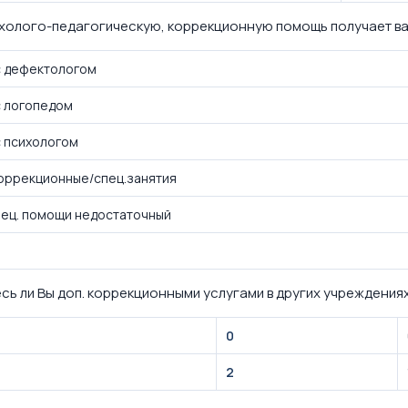
холого-педагогическую, коррекционную помощь получает в
с дефектологом
с логопедом
с психологом
оррекционные/спец.занятия
ец. помощи недостаточный
сь ли Вы доп. коррекционными услугами в других учреждения
0
2