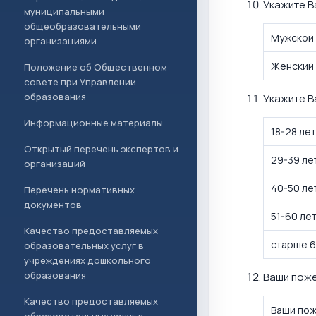
Укажите В
муниципальными
общеобразовательными
Мужской
организациями
Женский
Положение об Общественном
совете при Управлении
образования
Укажите В
Информационные материалы
18-28 лет
Открытый перечень экспертов и
29-39 ле
организаций
40-50 ле
Перечень нормативных
документов
51-60 ле
Качество предоставляемых
старше 6
образовательных услуг в
учреждениях дошкольного
образования
Ваши поже
Качество предоставляемых
Ваши пож