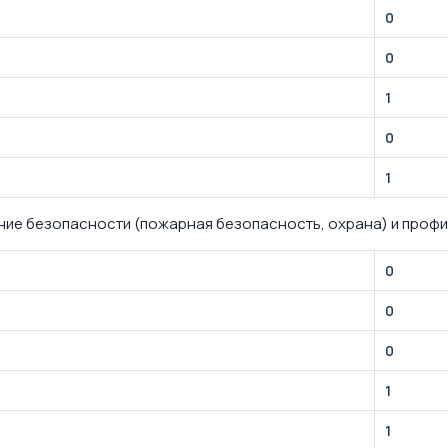
0
0
1
0
1
ие безопасности (пожарная безопасность, охрана) и профи
0
0
0
1
1