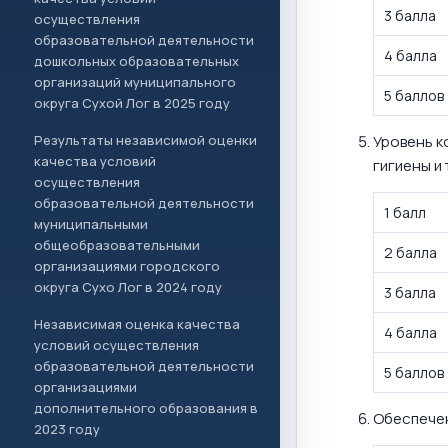
3 балла
осуществления
образовательной деятельности
4 балла
дошкольных образовательных
организаций муниципального
5 баллов
округа Сухой Лог в 2025 году
Результаты независимой оценки
Уровень к
качества условий
гигиены и т
осуществления
образовательной деятельности
1 балл
муниципальными
общеобразовательными
2 балла
организациями городского
округа Сухо Лог в 2024 году
3 балла
Независимая оценка качества
4 балла
условий осуществления
образовательной деятельности
5 баллов
организациями
дополнительного образования в
Обеспечен
2023 году