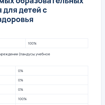
емых образовательных
 для детей с
здоровья
100%
учреждении (пандусы,учебное
0%
0%
0%
100%