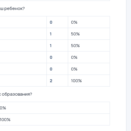
аш ребенок?
0
0%
1
50%
1
50%
0
0%
0
0%
2
100%
х образования?
0%
100%