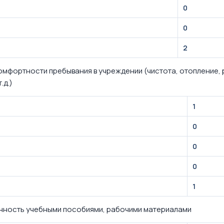
0
0
2
омфортности пребывания в учреждении (чистота, отопление, 
.д.)
1
0
0
0
1
ность учебными пособиями, рабочими материалами