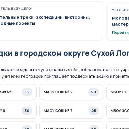
ИТЕЛЬ БУДУЩЕГО»
УРАЛЬСК
тельные треки: экспедиции, викторины,
Молодё
одные проекты
мастер
Перейти
ки в городском округе Сухой Ло
ощадки созданы в муниципальных общеобразовательных учр
учителей географии приглашает поддержать акцию и принять
15
20
зия № 1
МАОУ СОШ № 2
МБОУ СО
30
25
№ 6
МАОУ СОШ № 7
МБОУ ЗС