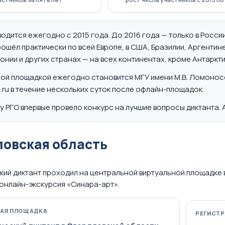
водится ежегодно с 2015 года. До 2016 года — только в Росс
ошёл практически по всей Европе, в США, Бразилии, Аргентине
онии и других странах — на всех континентах, кроме Антаркти
ой площадкой ежегодно становится МГУ имени М.В. Ломоносо
o.ru в течение нескольких суток после офлайн-площадок.
ду РГО впервые провело конкурс на лучшие вопросы диктанта.
овская область
ий диктант проходил на центральной виртуальной площадке 
 онлайн-экскурсия «Синара-арт».
НАЯ ПЛОЩАДКА
РЕГИСТР