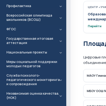
Профилактика
ЦЕНТР «УЧ
Образова
Всероссийская олимпиада
междунар
школьников (ВСОШ)
Перейти
ФГОС
Государственная итоговая
Площад
аттестация
Национальные проекты
Цифровые пл
Меры социальной поддержки
объединение 
молодых педагогов
Служба психолого-
МАОУ Гимна
педагогического мониторинга
и сопровождения
МБОУ ООШ 
Независимая оценка качества.
(НОК)