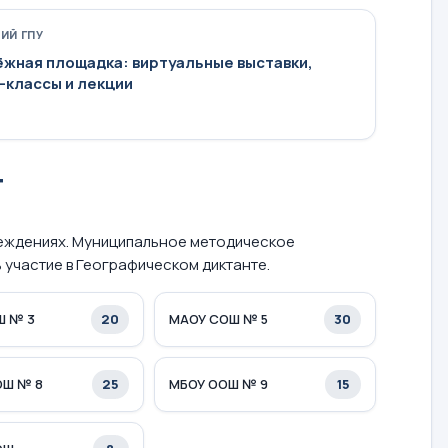
ИЙ ГПУ
жная площадка: виртуальные выставки,
-классы и лекции
г
еждениях. Муниципальное методическое
 участие в Географическом диктанте.
20
30
Ш № 3
МАОУ СОШ № 5
25
15
ОШ № 8
МБОУ ООШ № 9