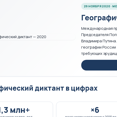
29 НОЯБРЯ 2020 · 
Географи
Международная пр
Председателя Поп
Владимира Путина.
географии России 
требующих эрудиц
фический диктант в цифрах
1,3 млн+
×6
астников за пять лет
рост числа участников с 2015 по