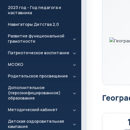
2023 год - Год педагога и
наставника
Навигаторы Детства 2,0
Развитие функциональной
грамотности
Патриотическое воспитание
МСОКО
Родительское просвещение
Дополнительное
(персонифицированное)
Геогра
образование
Методический кабинет
Детская оздоровительная
кампания
уч