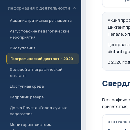
Информация о деятельности
Акция про
Административные регламенты
Диктант пр
Августовские педагогические
Непале, Яп
мероприятия
Центральн
Выступления
dictant.rg
Географический диктант – 2020
В 2020 го
Большой этнографический
диктант
Свердл
Доступная среда
Кадровый резерв
Географическ
приветствия,
Доска Почета «Город лучших
педагогов»
ЦЕНТРАЛЬ
Мониторинг системы