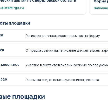
ческий диктант в Свердловской области
Форма 
 dictant.rgo.ru
Заполни
оты площадки
20
Регистрация участников по ссылке на форму.
020
Отправка ссылки на написание диктанта всем за
· 12:00–13:00
Участие в диктанте в онлайн-режиме по полученн
.2020
Рассылка свидетельств участников диктанта.
вые площадки