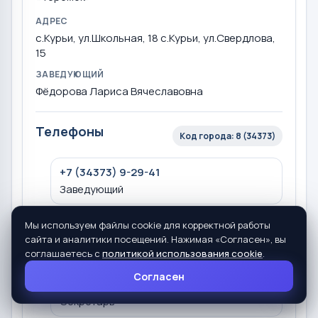
АДРЕС
с.Курьи, ул.Школьная, 18 с.Курьи, ул.Свердлова,
15
ЗАВЕДУЮЩИЙ
Фёдорова Лариса Вячеславовна
Телефоны
Код города: 8 (34373)
+7 (34373) 9-29-41
Заведующий
Мы используем файлы cookie для корректной работы
+7 (34373) 9-13-69
сайта и аналитики посещений. Нажимая «Согласен», вы
Главный бухгалтер
соглашаетесь с
политикой использования cookie
.
Согласен
+7 (34373) 9-16-69
Секретарь