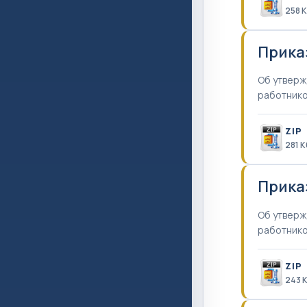
258 
Прика
Об утверж
работник
ZIP
281 К
Прика
Об утверж
работник
ZIP
243 