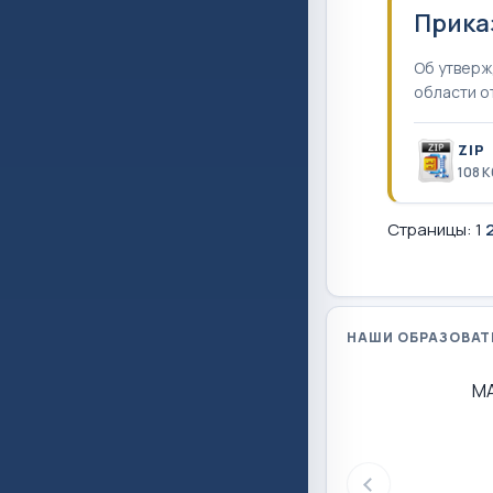
Прика
Об утверж
области о
ZIP
108 К
Страницы:
1
НАШИ ОБРАЗОВАТ
М