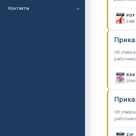
Контакты
PDF
2 MБ
Прика
Об утверж
работник
RAR
219 
Прика
Об утверж
работник
ZIP