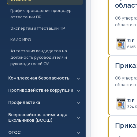
област
График проведения процедур
аттестации ПР
Об утверж
области о
Экспертам аттестации ПР
КАИС ИРО
ZIP
6 MБ
Аттестация кандидатов на
должность руководителя и
Прика
руководителей ОУ
Комплексная безопасность
Об утверж
области о
Противодействие коррупции
ZIP
Профилактика
324 
Всероссийская олимпиада
школьников (ВСОШ)
Приказ
ФГОС