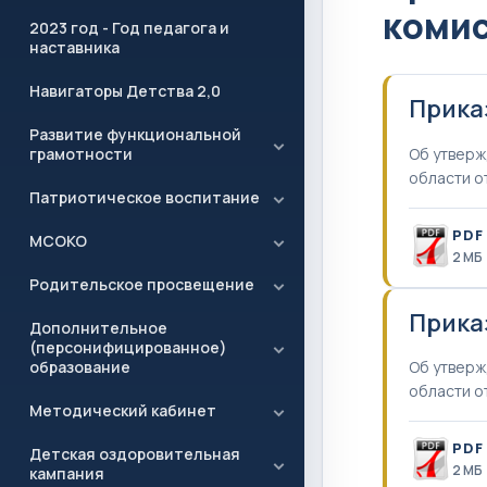
коми
2023 год - Год педагога и
наставника
Навигаторы Детства 2,0
Прика
Развитие функциональной
Об утверж
грамотности
области о
Патриотическое воспитание
PDF
МСОКО
2 MБ
Родительское просвещение
Прика
Дополнительное
(персонифицированное)
образование
Об утверж
области о
Методический кабинет
PDF
Детская оздоровительная
2 MБ
кампания