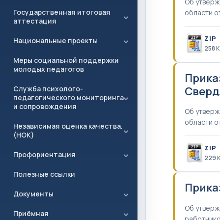
Об утверж
Государственная итоговая
области о
аттестация
ZIP
Национальные проекты
258 
Меры социальной поддержки
молодых педагогов
Прика
Свердл
Служба психолого-
педагогического мониторинга
и сопровождения
Об утверж
области о
Независимая оценка качества.
(НОК)
ZIP
Профориентация
229 
Полезные ссылки
Приказ
Документы
Об утверж
Приёмная
работник