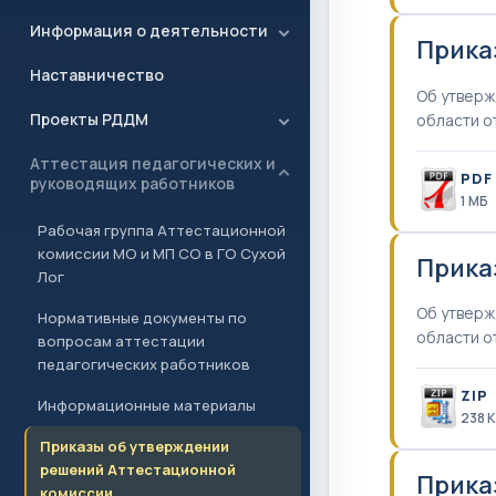
Информация о деятельности
Прика
Наставничество
Об утверж
Проекты РДДМ
области о
Аттестация педагогических и
PDF
руководящих работников
1 MБ
Рабочая группа Аттестационной
комиссии МО и МП СО в ГО Сухой
Прика
Лог
Об утверж
Нормативные документы по
области о
вопросам аттестации
педагогических работников
ZIP
Информационные материалы
238 
Приказы об утверждении
решений Аттестационной
Прика
комиссии