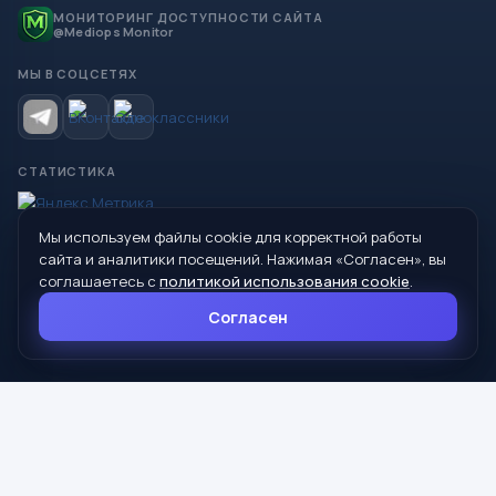
МОНИТОРИНГ ДОСТУПНОСТИ САЙТА
@Mediops Monitor
МЫ В СОЦСЕТЯХ
СТАТИСТИКА
Мы используем файлы cookie для корректной работы
© 2026 Управление образования Администрации МО
сайта и аналитики посещений. Нажимая «Согласен», вы
Сухой Лог
соглашаетесь с
политикой использования cookie
.
624800, Свердловская область, г. Сухой Лог, ул. Кирова, дом 7
Согласен
8 (34373) 4-33-85
info@mouoslog.ru
Политика cookie