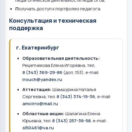
педагогической деятельности педагогов;
П
олучать доступ к портфолио педагога.
Консультация и техническая
поддержка
г. Екатеринбург
Образовательная деятельность:
Решетникова Елена Игоревна, тел.
8 (343) 369-29-86
(доп. 153), e-mail:
irouch@yandex.ru
Аттестация:
Шамшурина Наталья
Сергеевна, тел.
8 (343) 374-19-36
, e-mail:
amcirro@mail.ru
Областные акции:
Шалагина Елена
Юрьевна, тел.
8 (343) 257-36-58
, e-mail:
sl50461@va.ru