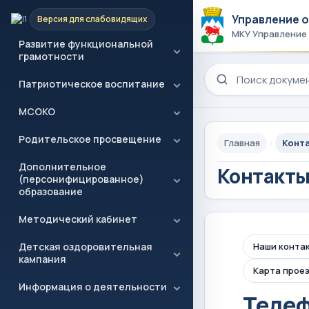
Навигаторы Детства 2,0
Управление 
Версия для слабовидящих
МКУ Управление
Развитие функциональной
грамотности
Поиск по сайту
Патриотическое воспитание
МСОКО
Родительское просвещение
Главная
Конт
Дополнительное
Контакт
(персонифицированное)
образование
Методический кабинет
Детская оздоровительная
Наши конта
кампания
Карта прое
Информация о деятельности
Телеф