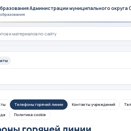
образования Администрации муниципального округа 
 образования
акты
ы
кты
Телефоны горячей линии
Контакты учреждений
Тел
зда
Политика cookie
оны горячей линии