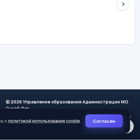
© 2026 Управление образования Администрации МО
Сухой Лог
624800, Свердловская область, г. Сухой Лог, ул. Кирова, дом 7
сь с
политикой использования cookie
.
Согласен
8 (34373) 4-33-85
info@mouoslog.ru
Политика cookie