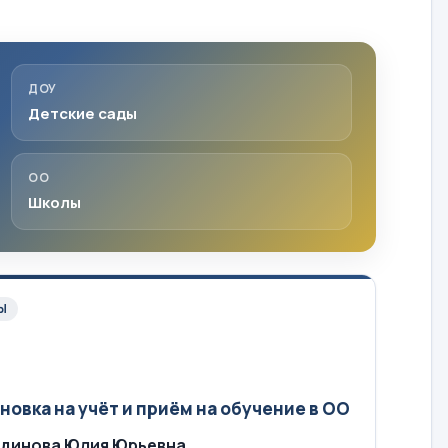
ДОУ
Детские сады
ОО
Школы
Ы
новка на учёт и приём на обучение в ОО
динова Юлия Юрьевна