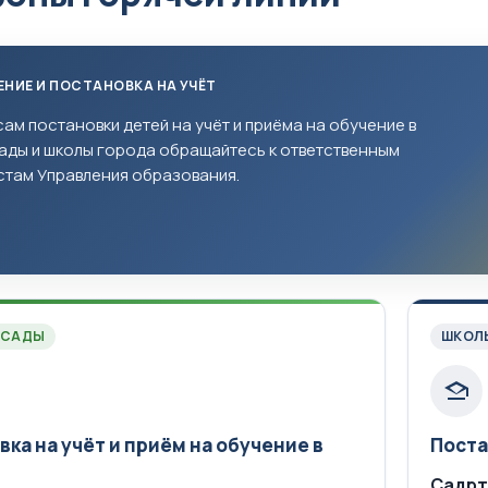
НИЕ И ПОСТАНОВКА НА УЧЁТ
ам постановки детей на учёт и приёма на обучение в
ады и школы города обращайтесь к ответственным
стам Управления образования.
 САДЫ
ШКОЛ
ка на учёт и приём на обучение в
Поста
Садрт