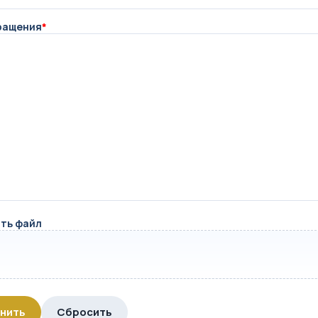
ращения
*
ть файл