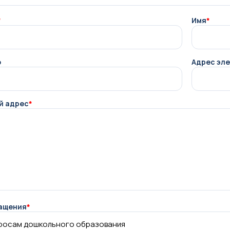
*
Имя
*
о
Адрес эл
й адрес
*
ащения
*