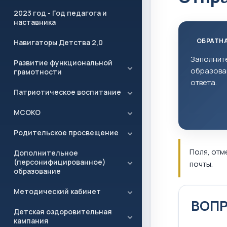
2023 год - Год педагога и
наставника
ОБРАТНА
Навигаторы Детства 2,0
Заполнит
Развитие функциональной
образован
грамотности
ответа.
Патриотическое воспитание
МСОКО
Родительское просвещение
Поля, от
Дополнительное
(персонифицированное)
почты.
образование
Методический кабинет
ВОПР
Детская оздоровительная
кампания