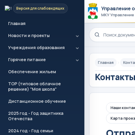
Управление 
Версия для слабовидящих
МКУ Управление
Главная
Поиск по сайту
Новости и проекты
Учреждения образования
Горячее питание
Главная
Конт
Обеспечение жильем
Контакт
ТОР (типовое облачное
решение) "Моя школа"
Дистанционное обучение
Наши конта
2025 год - Год защитника
Карта прое
Отечества
Отпра
2024 год - Год семьи