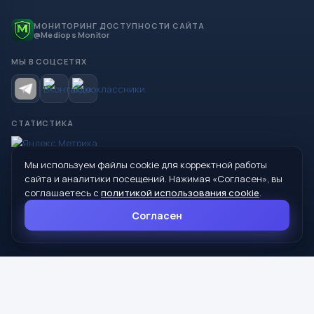
МОНИТОРИНГ ДОСТУПНОСТИ САЙТА
@Mediops Monitor
МЫ В СОЦСЕТЯХ
СТАТИСТИКА
Мы используем файлы cookie для корректной работы
© 2026 Управление образования Администрации МО
сайта и аналитики посещений. Нажимая «Согласен», вы
Сухой Лог
соглашаетесь с
политикой использования cookie
.
624800, Свердловская область, г. Сухой Лог, ул. Кирова, дом 7
Согласен
8 (34373) 4-33-85
info@mouoslog.ru
Политика cookie