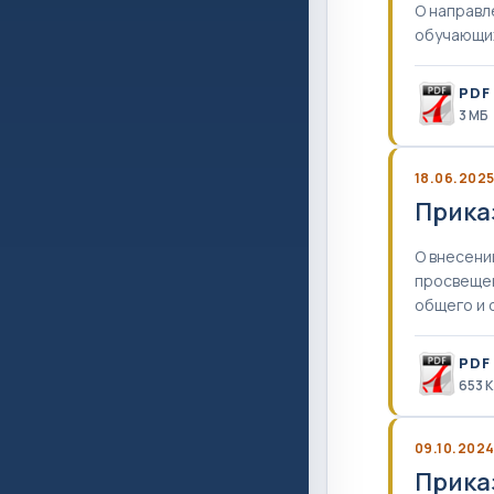
О направл
обучающих
PDF
3 MБ
18.06.202
Прика
О внесени
просвещен
общего и 
PDF
653 
09.10.202
Прика