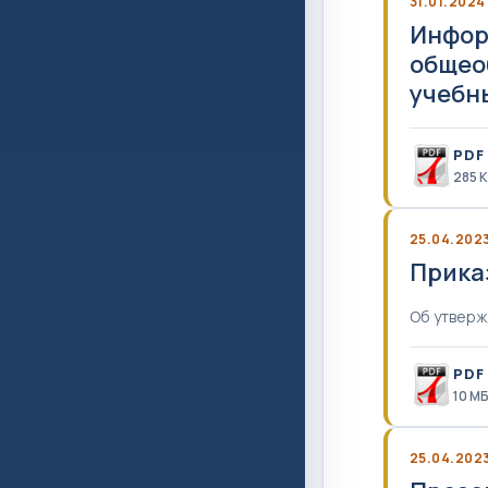
31.01.2024
Инфор
общео
учебн
PDF
285 
25.04.202
Приказ
Об утвер
PDF
10 M
25.04.202