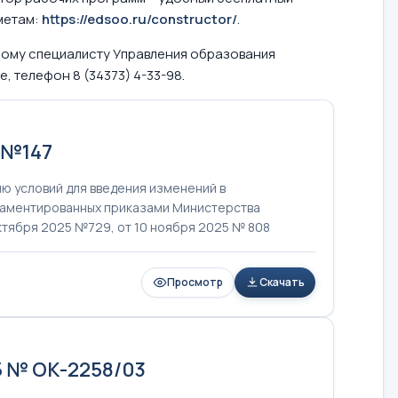
метам:
https://edsoo.ru/constructor/
.
ному специалисту Управления образования
 телефон 8 (34373) 4-33-98.
 №147
ю условий для введения изменений в
ламентированных приказами Министерства
ктября 2025 №729, от 10 ноября 2025 № 808
Просмотр
Скачать
5 № ОК-2258/03