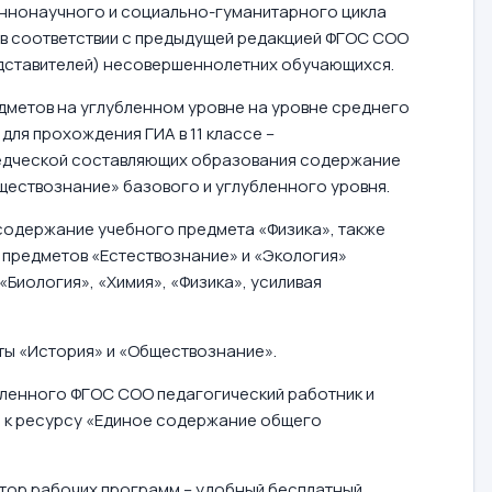
еннонаучного и социально-гуманитарного цикла
х в соответствии с предыдущей редакцией ФГОС СОО
едставителей) несовершеннолетних обучающихся.
дметов на углубленном уровне на уровне среднего
для прохождения ГИА в 11 классе –
оведческой составляющих образования содержание
бществознание» базового и углубленного уровня.
содержание учебного предмета «Физика», также
 предметов «Естествознание» и «Экология»
Биология», «Химия», «Физика», усиливая
ты «История» и «Обществознание».
ленного ФГОС СОО педагогический работник и
ь к ресурсу «Единое содержание общего
тор рабочих программ – удобный бесплатный