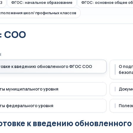
З
ФГОС: начальное образование
ФГОС: основное общее о
сположения школ/ профильных классов
: СОО
Ы
товке к введению обновленного ФГОС СОО
О под
безоп
ты муниципального уровня
Докум
ты федерального уровня
Полезн
отовке к введению обновленног