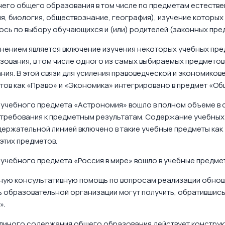
него общего образования в том числе по предметам естеств
ия, биология, обществознание, география), изучение которы
ось по выбору обучающихся и (или) родителей (законных пр
нением является включение изучения некоторых учебных пре
ования, в том числе одного из самых выбираемых предметов 
ния. В этой связи для усиления правоведческой и экономик
тов как «Право» и «Экономика» интегрировано в предмет «О
учебного предмета «Астрономия» вошло в полном объеме в 
 требования к предметным результатам. Содержание учебных
ержательной линией включено в такие учебные предметы как «
этих предметов.
учебного предмета «Россия в мире» вошло в учебные предме
ную консультативную помощь по вопросам реализации обнов
ь образовательной организации могут получить, обратившис
».
Единого содержания общего образования действует конструк