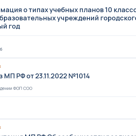
мация о типах учебных планов 10 клас
бразовательных учреждений городского 
ый год
Кб
3
 МП РФ от 23.11.2022 №1014
ждении ФОП СОО
Б
3