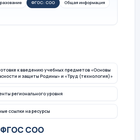
бразование
ФГОС: СОО
Общая информация
готовке к введению учебных предметов «Основы
асности и защиты Родины» и «Труд (технология)»
енты регионального уровня
ые ссылки на ресурсы
о ФГОС СОО