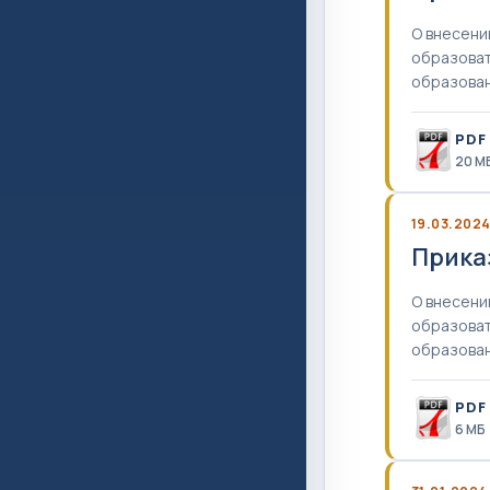
О внесени
образоват
образован
PDF
20 M
19.03.202
Приказ
О внесени
образоват
образован
PDF
6 MБ