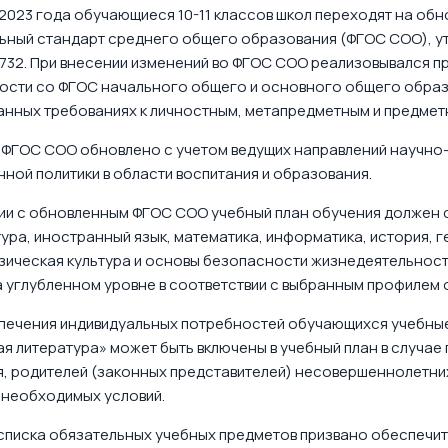
 2023 года обучающиеся 10-11 классов школ переходят на о
ьный стандарт среднего общего образования (ФГОС СОО), 
732. При внесении изменений во ФГОС СОО реализовывался п
ости со ФГОС начального общего и основного общего образо
анных требованиях к личностным, метапредметным и предмет
ФГОС СОО обновлено с учетом ведущих направлений научно-
ной политики в области воспитания и образования.
ии с обновленным ФГОС СОО учебный план обучения должен с
тура, иностранный язык, математика, информатика, история, 
зическая культура и основы безопасности жизнедеятельност
 углубленном уровне в соответствии с выбранным профилем 
спечения индивидуальных потребностей обучающихся учебные
ая литература» может быть включены в учебный план в случае
, родителей (законных представителей) несовершеннолетних
 необходимых условий.
списка обязательных учебных предметов призвано обеспечит