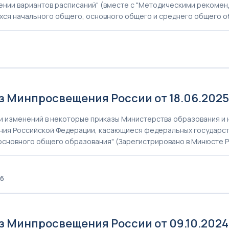
ении вариантов расписаний" (вместе с "Методическими рекомен
ся начального общего, основного общего и среднего общего о
5
з Минпросвещения России от 18.06.202
и изменений в некоторые приказы Министерства образования и 
ия Российской Федерации, касающиеся федеральных государст
основного общего образования" (Зарегистрировано в Минюсте Ро
Кб
4
з Минпросвещения России от 09.10.2024