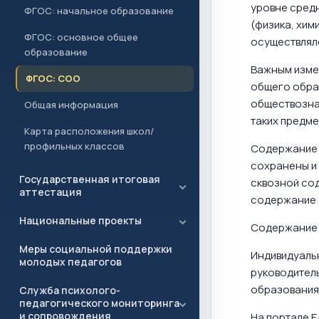
уровне сред
ФГОС: начальное образование
(физика, хим
ФГОС: основное общее
осуществлял
образование
Важным изме
ФГОС: СОО
общего образ
обществозна
Общая информация
таких предме
Карта расположения школ/
профильных классов
Содержание 
сохранены и
Государственная итоговая
сквозной сод
аттестация
содержание 
Национальные проекты
Содержание 
Меры социальной поддержки
Индивидуаль
молодых педагогов
руководител
образования
Служба психолого-
педагогического мониторинга
и сопровождения
На портале 