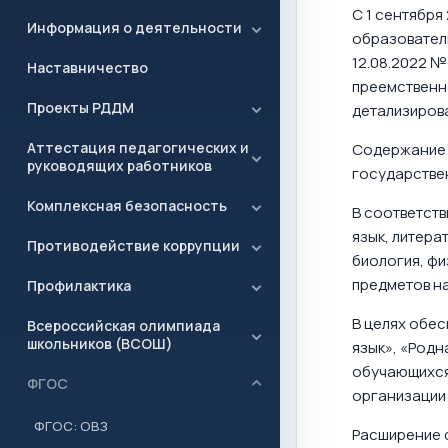
С 1 сентября
Информация о деятельности
образовател
12.08.2022 №
Наставничество
преемственн
Проекты РДДМ
детализиров
Аттестация педагогических и
Содержание 
руководящих работников
государствен
Комплексная безопасность
В соответств
язык, литера
Противодействие коррупции
биология, фи
предметов на
Профилактика
В целях обе
Всероссийская олимпиада
школьников (ВСОШ)
язык», «Родн
обучающихся
ФГОС
организации
ФГОС: ОВЗ
Расширение 