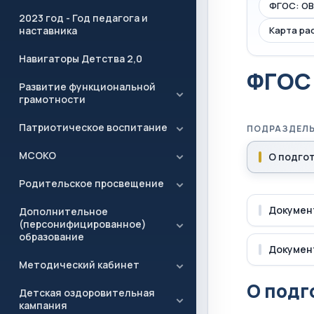
ФГОС: ОВ
2023 год - Год педагога и
наставника
Карта ра
Навигаторы Детства 2,0
ФГОС
Развитие функциональной
грамотности
Патриотическое воспитание
ПОДРАЗДЕЛ
МСОКО
О подго
Родительское просвещение
Докумен
Дополнительное
(персонифицированное)
образование
Докумен
Методический кабинет
О подг
Детская оздоровительная
кампания