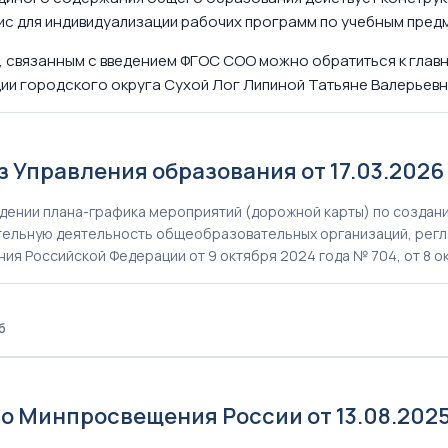
ис для индивидуализации рабочих программ по учебным пред
, связанным с введением ФГОС СОО можно обратиться к глав
и городского округа Сухой Лог Липиной Татьяне Валерьевне,
з Управления образования от 17.03.2026
дении плана-графика мероприятий (дорожной карты) по создани
ельную деятельность общеобразовательных организаций, рег
ия Российской Федерации от 9 октября 2024 года № 704, от 8 о
б
о Минпросвещения России от 13.08.202