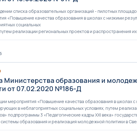
дении списка образовательных организаций - пилотных площад
ия «Повышение качества образования в школах с низкими резул
иятных социальных
 путем реализации региональных проектов и распространения их
б
0
з Министерства образования и молоде
ти от 07.02.2020 №186-Д
ции мероприятия «Повышение качества образования в школах с 
рующих в неблагоприятных социальных условиях, путем реализа
ов» подпрограммы 3 «Педагогические кадры XXI века» государс
 системы образования и реализация молодежной политики в Свер