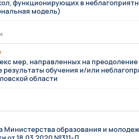
кол, функционирующих в неблагоприятн
ональная модель)
Кб
0
екс мер, направленных на преодоление
е результаты обучения и/или неблагопр
ловской области
0
з Министерства образования и молоде
и от 18.03.2020 №311-Д