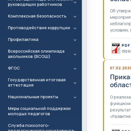
руководящих работников
Об утверж
Комплексная безопасность
мероприят
неблагопр
Противодействие коррупции
условиях,
Профилактика
PDF
Всероссийская олимпиада
150 К
школьников (ВСОШ)
ФГОС
07.02.202
Прика
Государственная итоговая
облас
аттестация
Национальные проекты
О реализа
функциони
Меры социальной поддержки
результат
молодых педагогов
«Развитие
Служба психолого-
педагогического мониторинга