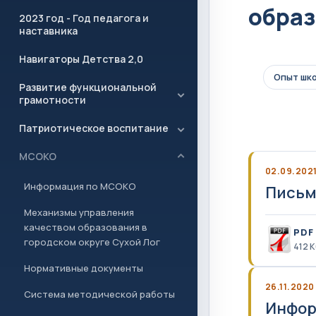
образ
2023 год - Год педагога и
наставника
Навигаторы Детства 2,0
Опыт шко
Развитие функциональной
грамотности
Патриотическое воспитание
МСОКО
02.09.202
Информация по МСОКО
Письм
Механизмы управления
качеством образования в
PDF
городском округе Сухой Лог
412 
Нормативные документы
26.11.2020
Система методической работы
Инфор