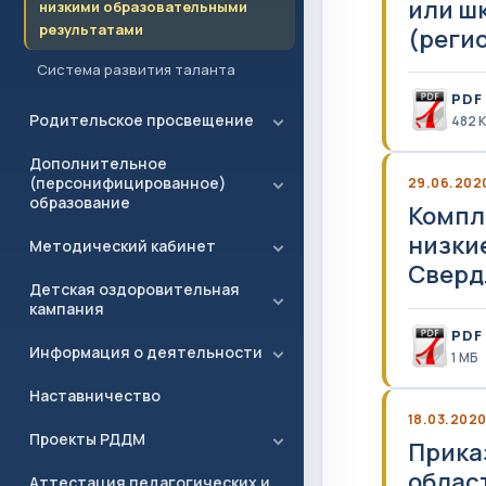
или ш
низкими образовательными
результатами
(реги
Система развития таланта
PDF
Родительское просвещение
482 
Дополнительное
(персонифицированное)
29.06.202
образование
Компл
низки
Методический кабинет
Сверд
Детская оздоровительная
кампания
PDF
Информация о деятельности
1 MБ
Наставничество
18.03.202
Проекты РДДМ
Прика
област
Аттестация педагогических и