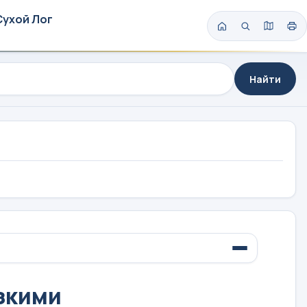
Сухой Лог
Найти
зкими