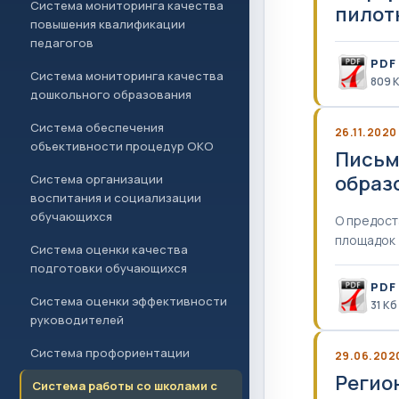
Система мониторинга качества
пилот
повышения квалификации
педагогов
PDF
Система мониторинга качества
809 
дошкольного образования
Система обеспечения
26.11.2020
объективности процедур ОКО
Письм
образ
Система организации
воспитания и социализации
обучающихся
О предост
площадок
Система оценки качества
подготовки обучающихся
PDF
Система оценки эффективности
31 Кб
руководителей
Система профориентации
29.06.202
Регио
Система работы со школами с