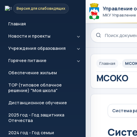
Управление 
Версия для слабовидящих
МКУ Управление
Главная
Поиск по сайту
Новости и проекты
Учреждения образования
Горячее питание
Главная
МСО
Обеспечение жильем
МСОКО
ТОР (типовое облачное
решение) "Моя школа"
Дистанционное обучение
Система ра
2025 год - Год защитника
Отечества
Систе
2024 год - Год семьи