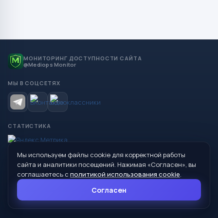
МОНИТОРИНГ ДОСТУПНОСТИ САЙТА
@Mediops Monitor
МЫ В СОЦСЕТЯХ
СТАТИСТИКА
Мы используем файлы cookie для корректной работы
© 2026 Управление образования Администрации МО
сайта и аналитики посещений. Нажимая «Согласен», вы
Сухой Лог
соглашаетесь с
политикой использования cookie
.
624800, Свердловская область, г. Сухой Лог, ул. Кирова, дом 7
Согласен
8 (34373) 4-33-85
info@mouoslog.ru
Политика cookie