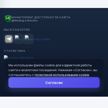
МОНИТОРИНГ ДОСТУПНОСТИ САЙТА
@Mediops Monitor
МЫ В СОЦСЕТЯХ
СТАТИСТИКА
Мы используем файлы cookie для корректной работы
© 2026 Управление образования Администрации МО
сайта и аналитики посещений. Нажимая «Согласен», вы
Сухой Лог
соглашаетесь с
политикой использования cookie
.
624800, Свердловская область, г. Сухой Лог, ул. Кирова, дом 7
Согласен
8 (34373) 4-33-85
info@mouoslog.ru
Политика cookie