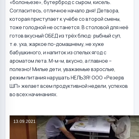
«болоньезе», бутерброд с сыром, кисель.
Согласитесь, отличное начало дня! Детвора,
которая приступает к учёбе со второй смены,
тоже голодной не останется. В столовой для неё
готов вкусный ОБЕД из трёх блюд: рыбный суп,
т.е. уха, жаркое по-домашнему, не хуже
бабушкиного, и напиток из спелых ягод с
ароматом лета. М-м-м, вкусно, а главное –
полезно! Милые дети, уважаемые взрослые,
режим питания нарушать НЕЛЬЗЯ! ООО «Резерв
ШП» желает всем продуктивной недели, успехов
во всех начинаниях.