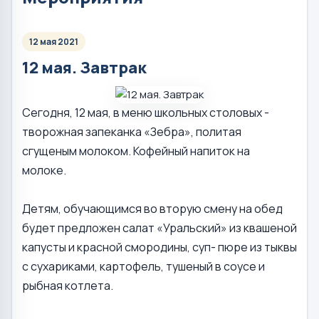
12 мая 2021
12 мая. Завтрак
Сегодня, 12 мая, в меню школьных столовых -
творожная запеканка «Зебра», политая
сгущеным молоком. Кофейный напиток на
молоке.
Детям, обучающимся во вторую смену на обед
будет предложен салат «Уральский» из квашеной
капусты и красной смородины, суп- пюре из тыквы
с сухариками, картофель, тушеный в соусе и
рыбная котлета.