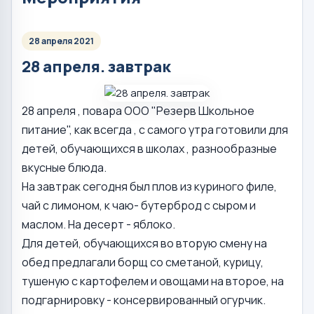
28 апреля 2021
28 апреля. завтрак
28 апреля , повара ООО "Резерв Школьное
питание", как всегда , с самого утра готовили для
детей, обучающихся в школах , разнообразные
вкусные блюда.
На завтрак сегодня был плов из куриного филе,
чай с лимоном, к чаю- бутерброд с сыром и
маслом. На десерт - яблоко.
Для детей, обучающихся во вторую смену на
обед предлагали борщ со сметаной, курицу,
тушеную с картофелем и овощами на второе, на
подгарнировку - консервированный огурчик.