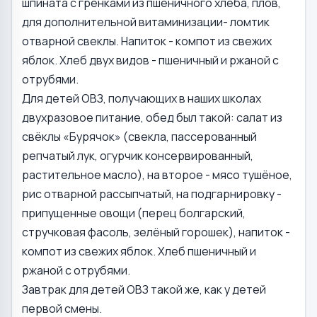
шпината с гренками из пшеничного хлеба, плов,
для дополнительной витаминизации- ломтик
отварной свеклы. Напиток - компот из свежих
яблок. Хлеб двух видов - пшеничный и ржаной с
отрубями.
Для детей ОВЗ, получающих в наших школах
двухразовое питание, обед был такой: салат из
свёклы «Бурячок» (свекла, пассерованный
репчатый лук, огурчик консервированный,
растительное масло), на второе - мясо тушёное,
рис отварной рассыпчатый, на подгарнировку -
припущенные овощи (перец болгарский,
стручковая фасоль, зелёный горошек), напиток -
компот из свежих яблок. Хлеб пшеничный и
ржаной с отрубями.
Завтрак для детей ОВЗ такой же, как у детей
первой смены.