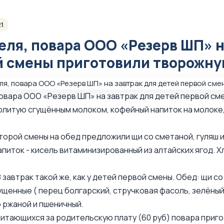
21
еля, повара ООО «Резерв ШП» н
й смены приготовили творожну
повара ООО «Резерв ШП» на завтрак для детей первой см
олитую сгущённым молоком, кофейный напиток на молоке
торой смены на обед предложили щи со сметаной, гуляш и
апиток - кисель витаминизированный из алтайских ягод. Х
 завтрак такой же, как у детей первой смены. Обед: щи со
щенные ( перец болгарский, стручковая фасоль, зелёный
б ржаной и пшеничный.
питающихся за родительскую плату (60 руб) повара пригот