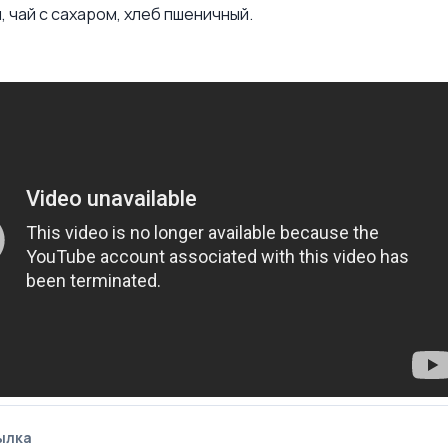
 чай с сахаром, хлеб пшеничный.
ылка