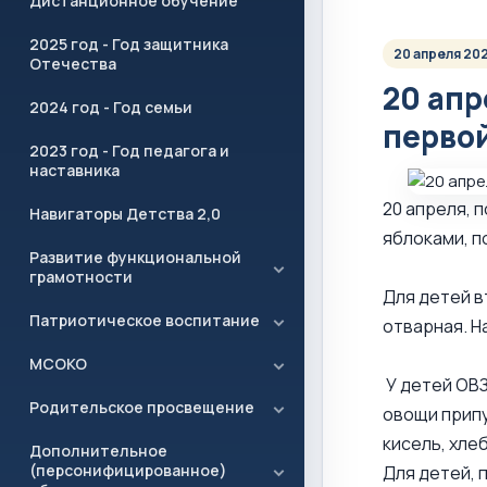
Дистанционное обучение
2025 год - Год защитника
20 апреля 20
Отечества
20 апр
2024 год - Год семьи
перво
2023 год - Год педагога и
наставника
20 апреля, 
Навигаторы Детства 2,0
яблоками, п
Развитие функциональной
грамотности
Для детей в
Патриотическое воспитание
отварная. Н
МСОКО
У детей ОВЗ
Родительское просвещение
овощи припу
кисель, хле
Дополнительное
(персонифицированное)
Для детей, 