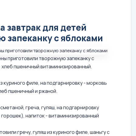
а завтрак для детей
ю запеканку с яблоками
ены приготовили творожную запеканку с
, хлеб пшеничный витаминизированный.
з куриного филе, на подгарнировку - морковь
леб пшеничный и ржаной.
 сметаной, греча, гуляш, на подгарнировку
 горошек), напиток - витаминизированный
овили гречу, гуляш из куриного филе, шаньгу с