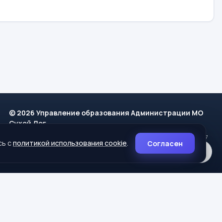
© 2026 Управление образования Администрации МО
Сухой Лог
624800, Свердловская область, г. Сухой Лог, ул. Кирова, дом 7
сь с
политикой использования cookie
.
Согласен
8 (34373) 4-33-85
info@mouoslog.ru
Политика cookie