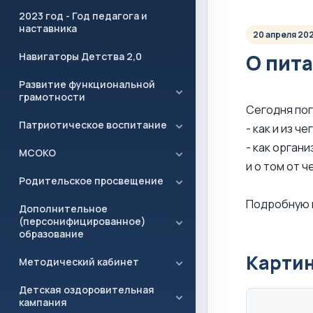
2023 год - Год педагога и
наставника
20 апреля 20
Навигаторы Детства 2,0
О пита
Развитие функциональной
грамотности
Сегодня пог
Патриотическое воспитание
- как и из 
- как орган
МСОКО
и о том от 
Родительское просвещение
Подробную 
Дополнительное
(персонифицированное)
образование
Карти
Методический кабинет
Детская оздоровительная
кампания