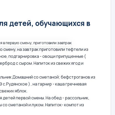
ля детей, обучающихся в
ю смену, на завтрак приготовили тефтели из
ьное, подгарнировка - овощи припущенные (
ерброд с сыром. Напиток из свежих ягод и
ольник Домашний со сметаной; бефстроганов из
с.Рудянское ) , на гарнир - каша гречневая
свежих яблок.
ля детей первой смены. На обед - рассольник,
 со сметаной и луком. Напиток- компот из