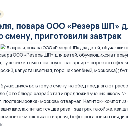
1
еля, повара ООО «Резерв ШП» д
 смену, приготовили завтрак
повара ООО «Резерв ШП» для детей, обучающихся в перву
, тушеные в томатном соусе, на гарнир - пюре картофел
рский, капуста цветная, горошек зелёный, морковка); бут
обучающихся во вторую смену, на обед предлагают расс
ле ( это блюдо разработал и предложил ученик школы № 9 
, подгарнировка- морковь отварная. Напиток- компот из 
наших школах питаются два раза - завтрак такой же, как д
арнировка- морковка отварная; бефстроганов из говядины
к.