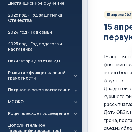
Дистанционное обучение
2025 год - Год защитника
15 апреля 202
Отечества
15 апр
2024 год - Год семьи
первую
2023 год - Год педагога и
наставника
15 апреля, 
Навигаторы Детства 2,0
филе минтая
перец болга
Развитие функциональной
грамотности
фруктов.
Для детей, 
Патриотическое воспитание
куриного фи
МСОКО
рассыпчатая
Дети ОВЗ в 
Родительское просвещение
греча, подг
Дополнительное
свежих ябло
(персонифицированное)