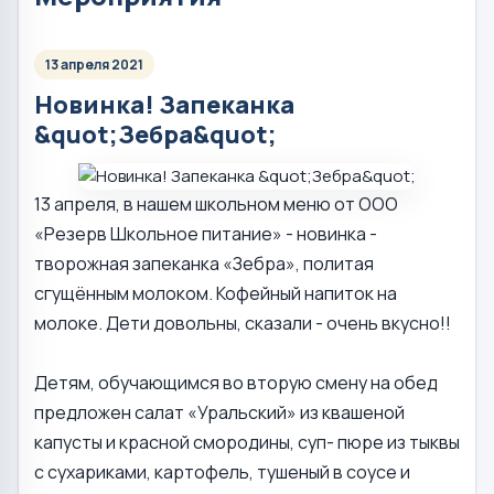
13 апреля 2021
Новинка! Запеканка
&quot;Зебра&quot;
13 апреля, в нашем школьном меню от ООО
«Резерв Школьное питание» - новинка -
творожная запеканка «Зебра», политая
сгущённым молоком. Кофейный напиток на
молоке. Дети довольны, сказали - очень вкусно!!
Детям, обучающимся во вторую смену на обед
предложен салат «Уральский» из квашеной
капусты и красной смородины, суп- пюре из тыквы
с сухариками, картофель, тушеный в соусе и