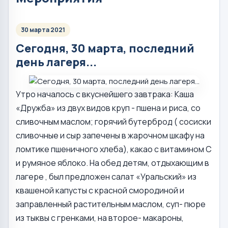
30 марта 2021
Сегодня, 30 марта, последний
день лагеря...
Утро началось с вкуснейшего завтрака: Каша
«Дружба» из двух видов круп - пшена и риса, со
сливочным маслом; горячий бутерброд ( сосиски
сливочные и сыр запечены в жарочном шкафу на
ломтике пшеничного хлеба), какао с витамином С
и румяное яблоко. На обед детям, отдыхающим в
лагере , был предложен салат «Уральский» из
квашеной капусты с красной смородиной и
заправленный растительным маслом, суп- пюре
из тыквы с гренками, на второе- макароны,