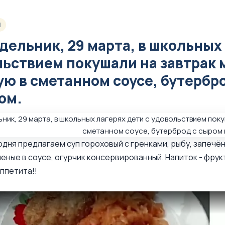
1
дельник, 29 марта, в школьных 
ьствием покушали на завтрак 
ю в сметанном соусе, бутербро
ом.
одня предлагаем суп гороховый с гренками, рыбу, запечён
шеные в соусе, огурчик консервированный. Напиток - фрук
ппетита!!