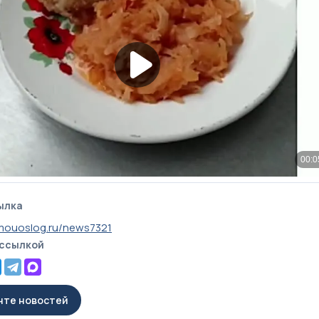
ылка
mouoslog.ru/news7321
 ссылкой
енте новостей