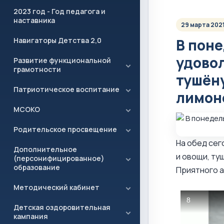
2023 год - Год педагога и
наставника
29 марта 202
Навигаторы Детства 2,0
В поне
удовол
Развитие функциональной
грамотности
тушёну
Патриотическое воспитание
лимон
МСОКО
Родительское просвещение
На обед сег
Дополнительное
и овощи, ту
(персонифицированное)
образование
Приятного а
Методический кабинет
Детская оздоровительная
кампания