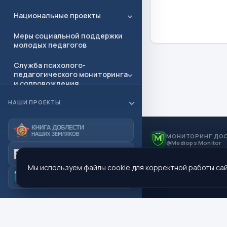
Национальные проекты
Меры социальной поддержки
молодых педагогов
Служба психолого-
педагогического мониторинга
и сопровождения
НАШИ ПРОЕКТЫ
Независимая оценка качества.
(НОК)
Профориентация
МОНИТОРИНГ ДО
@Mediops Monitor
Полезные ссылки
Мы используем файлы cookie для корректной работы сай
Документы
Приёмная
Контакты