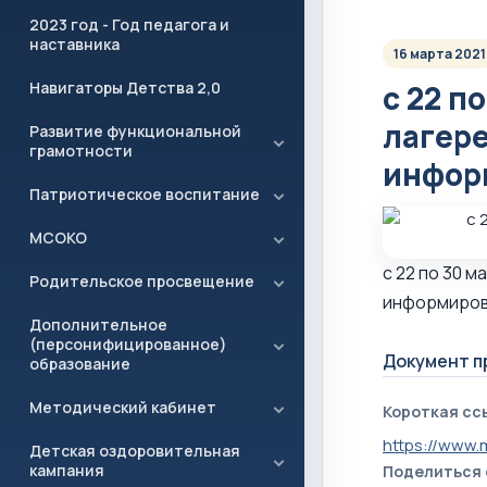
2023 год - Год педагога и
наставника
16 марта 2021
Навигаторы Детства 2,0
с 22 п
лагер
Развитие функциональной
грамотности
инфор
Патриотическое воспитание
МСОКО
с 22 по 30 
Родительское просвещение
информиров
Дополнительное
(персонифицированное)
Документ п
образование
Методический кабинет
Короткая сс
https://www.
Детская оздоровительная
кампания
Поделиться