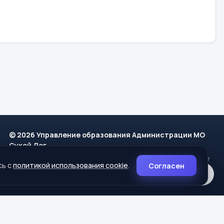
© 2026 Управление образования Администрации МО
Сухой Лог
624800, Свердловская область, г. Сухой Лог, ул. Кирова, дом 7
сь с
политикой использования cookie
.
Согласен
8 (34373) 4-33-85
info@mouoslog.ru
Политика cookie