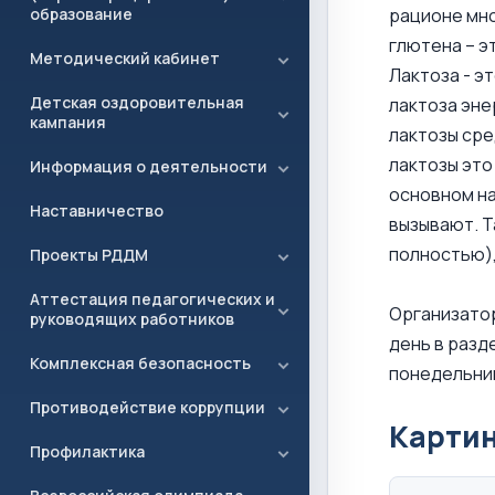
образование
рационе мно
глютена – э
Методический кабинет
Лактоза - э
Детская оздоровительная
лактоза эн
кампания
лактозы сре
лактозы это
Информация о деятельности
основном на
Наставничество
вызывают. Т
полностью),
Проекты РДДМ
Аттестация педагогических и
Организатор
руководящих работников
день в разд
Комплексная безопасность
понедельник
Противодействие коррупции
Карти
Профилактика