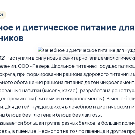
21
ное и диетическое питание дл
ников
2021 г вступили в силу новые санитарно-эпидемиологиче
еления. ООО «Резерв Школьное питание», осуществляющ
округа, при формировании рациона здорового питания и
ьного обогащения рациона питания детей микроэлемент
ованные напитки (кисель, какао), разработана рецептур
ен премиксом ( витамины и микроэлементы). В меню бол
ли. Для детей, нуждающихся в лечебном и диетическом п
ы блюда без глютена и блюда без лактозы.
зывается большая группа разных белков, в больших коли
едь, в пшенице. Несмотря на то что пшеница и другие п