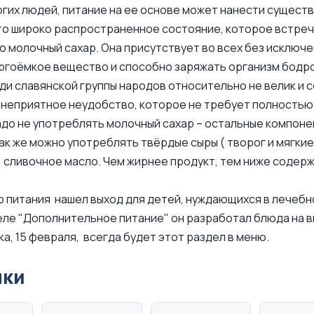
гих людей, питание на ее основе может нанести сущест
то широко распространенное состояние, которое встреч
то молочный сахар. Она присутствует во всех без исключе
ергоёмкое вещество и способно заряжать организм бод
ди славянской группы народов относительно не велик и 
 неприятное неудобство, которое не требует полностью 
до не употреблять молочный сахар – остальные компон
ак же можно употреблять твёрдые сыры ( творог и мягки
 сливочное масло. Чем жирнее продукт, тем ниже содерж
 питания нашел выход для детей, нуждающихся в лечебн
еле "Дополнительное питание" он разработал блюда на в
а, 15 февраля, всегда будет этот раздел в меню.
нки