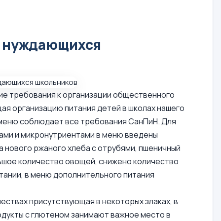
я нуждающихся
ские требования к организации общественного
ая организацию питания детей в школах нашего
 меню соблюдает все требования СанПиН. Для
ами и микронутриентами в меню введены
а нового ржаного хлеба с отрубями, пшеничный
ьшое количество овощей, снижено количество
итании, в меню дополнительного питания
чествах присутствующая в некоторых злаках, в
родукты с глютеном занимают важное место в