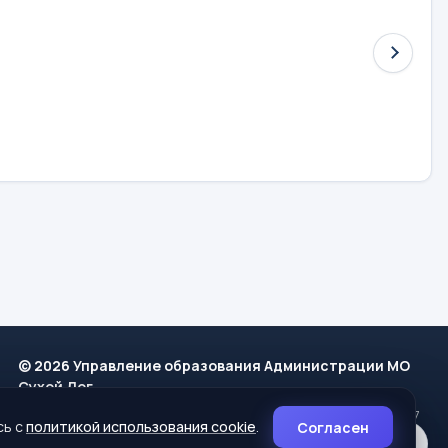
© 2026 Управление образования Администрации МО
Сухой Лог
624800, Свердловская область, г. Сухой Лог, ул. Кирова, дом 7
сь с
политикой использования cookie
.
Согласен
8 (34373) 4-33-85
info@mouoslog.ru
Политика cookie