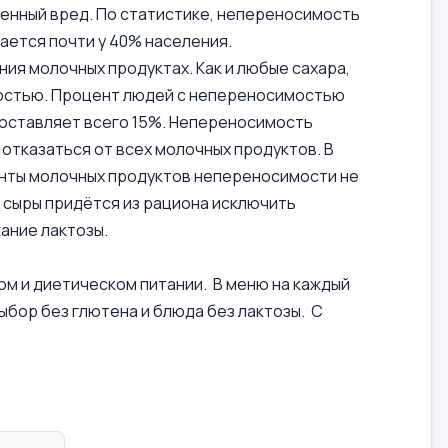
венный вред. По статистике, непереносимость
ается почти у 40% населения.
ния молочных продуктах. Как и любые сахара,
ростью. Процент людей с непереносимостью
составляет всего 15%. Непереносимость
отказаться от всех молочных продуктов. В
енты молочных продуктов непереносимости не
е сыры придётся из рациона исключить
ание лактозы.
ом и диетическом питании. В меню на каждый
ыбор без глютена и блюда без лактозы. С