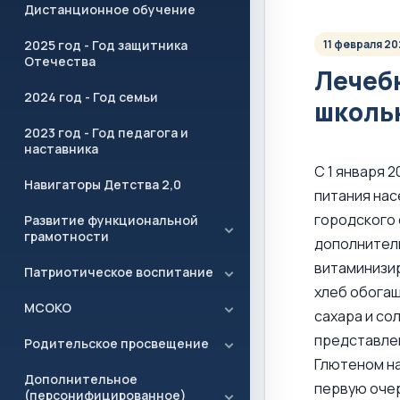
Дистанционное обучение
2025 год - Год защитника
11 февраля 20
Отечества
Лечеб
2024 год - Год семьи
школь
2023 год - Год педагога и
наставника
С 1 января 
Навигаторы Детства 2,0
питания нас
городского 
Развитие функциональной
грамотности
дополнител
витаминизир
Патриотическое воспитание
хлеб обогащ
МСОКО
сахара и со
представлен
Родительское просвещение
Глютеном на
Дополнительное
первую очер
(персонифицированное)