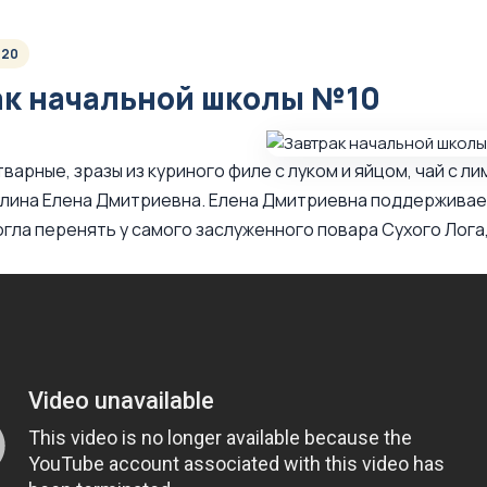
020
ак начальной школы №10
варные, зразы из куриного филе с луком и яйцом, чай с л
лина Елена Дмитриевна. Елена Дмитриевна поддерживае
гла перенять у самого заслуженного повара Сухого Лога