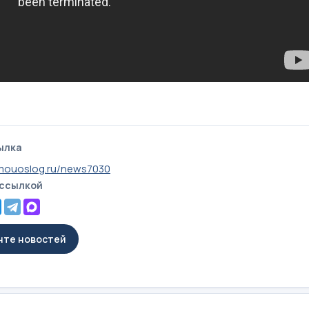
ылка
mouoslog.ru/news7030
 ссылкой
енте новостей