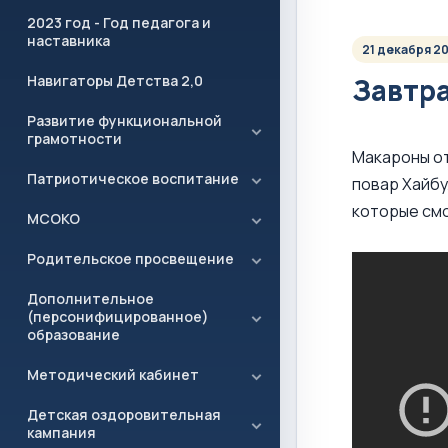
2023 год - Год педагога и
наставника
21 декабря 2
Навигаторы Детства 2,0
Завтр
Развитие функциональной
грамотности
Макароны от
Патриотическое воспитание
повар Хайбу
которые смо
МСОКО
Родительское просвещение
Дополнительное
(персонифицированное)
образование
Методический кабинет
Детская оздоровительная
кампания