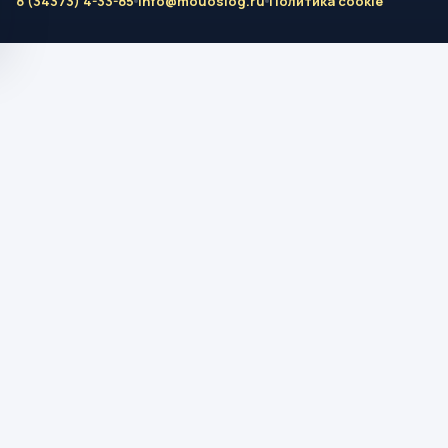
8 (34373) 4-33-85
info@mouoslog.ru
Политика cookie