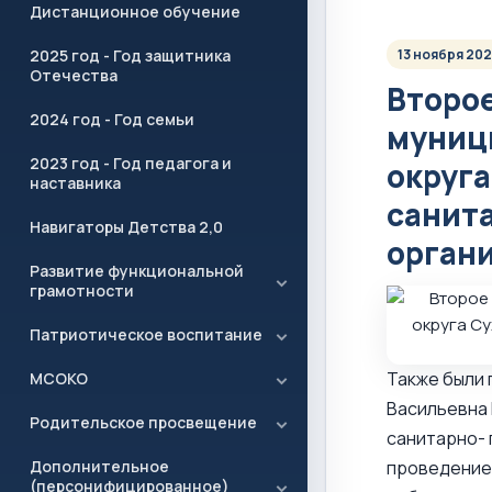
Дистанционное обучение
2025 год - Год защитника
13 ноября 20
Отечества
Второе
2024 год - Год семьи
муниц
2023 год - Год педагога и
округ
наставника
санит
Навигаторы Детства 2,0
органи
Развитие функциональной
грамотности
Патриотическое воспитание
Также были 
МСОКО
Васильевна 
Родительское просвещение
санитарно- 
Дополнительное
проведение 
(персонифицированное)