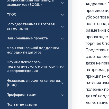
Всероссийская олимпиада
Андреевна Л
школьников (ВСОШ)
противоэпид
ФГОС
уборки пове
полотенца, 
Государственная итоговая
аттестация
разметки в 
пропаганде 
Национальные проекты
горячее блю
Меры социальной поддержки
Представите
молодых педагогов
свое положи
Служба психолого-
даже не при
педагогического мониторинга
на прием зд
и сопровождения
принципам с
Независимая оценка качества.
питания нам
(НОК)
полезных пр
Профориентация
детей на зд
дегустацию
Полезные ссылки