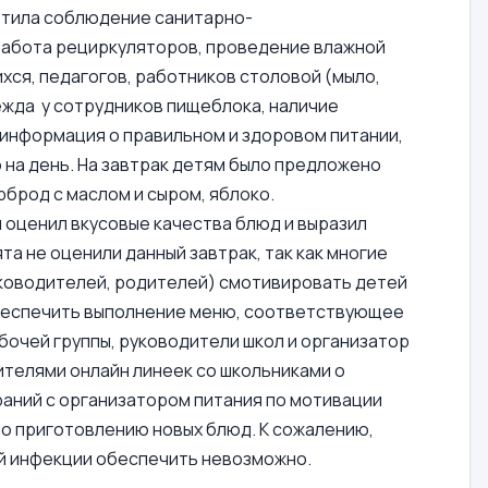
метила соблюдение санитарно-
работа рециркуляторов, проведение влажной
хся, педагогов, работников столовой (мыло,
дежда у сотрудников пищеблока, наличие
информация о правильном и здоровом питании,
на день. На завтрак детям было предложено
рброд с маслом и сыром, яблоко.
 оценил вкусовые качества блюд и выразил
та не оценили данный завтрак, так как многие
руководителей, родителей) смотивировать детей
обеспечить выполнение меню, соответствующее
очей группы, руководители школ и организатор
телями онлайн линеек со школьниками о
раний с организатором питания по мотивации
по приготовлению новых блюд. К сожалению,
й инфекции обеспечить невозможно.