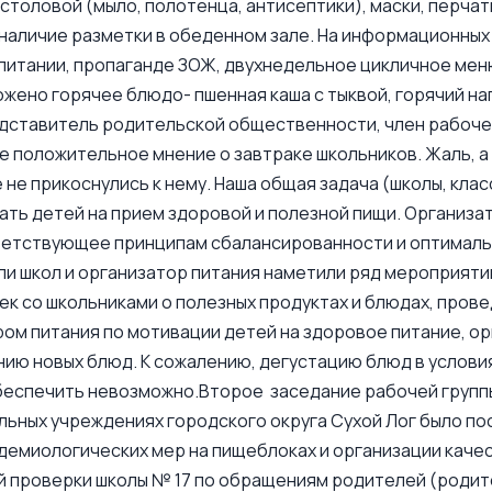
столовой (мыло, полотенца, антисептики), маски, перчат
наличие разметки в обеденном зале. На информационны
питании, пропаганде ЗОЖ, двухнедельное цикличное меню
жено горячее блюдо- пшенная каша с тыквой, горячий на
дставитель родительской общественности, член рабочей
е положительное мнение о завтраке школьников. Жаль, а 
 не прикоснулись к нему. Наша общая задача (школы, кла
ть детей на прием здоровой и полезной пищи. Организа
ветствующее принципам сбалансированности и оптимальн
и школ и организатор питания наметили ряд мероприят
ек со школьниками о полезных продуктах и блюдах, пров
ом питания по мотивации детей на здоровое питание, ор
ию новых блюд. К сожалению, дегустацию блюд в услов
еспечить невозможно.Второе заседание рабочей группы
льных учреждениях городского округа Сухой Лог было п
емиологических мер на пищеблоках и организации качес
 проверки школы № 17 по обращениям родителей (родите