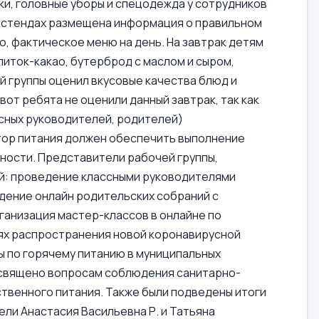
ки, головные уборы и спецодежда у сотрудников
х стендах размещена информация о правильном
, фактическое меню на день. На завтрак детям
питок-какао, бутерброд с маслом и сыром,
 группы оценил вкусовые качества блюд и
вот ребята не оценили данный завтрак, так как
ссных руководителей, родителей)
тор питания должен обеспечить выполнение
ости. Представители рабочей группы,
ий: проведение классными руководителями
едение онлайн родительских собраний с
ганизация мастер-классов в онлайне по
иях распространения новой коронавирусной
 по горячему питанию в муниципальных
освящено вопросам соблюдения санитарно-
твенного питания. Также были подведены итоги
ли Анастасия Васильевна Р. и Татьяна