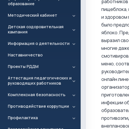
работников 
образование
пищеблока, 
Методический кабинет
и здоровом 
было предло
Детская оздоровительная
кампания
яблоко. Пре
выразил сво
Информация о деятельности
многие даже
Наставничество
смотивирова
меню, соот
Проекты РДДМ
руководител
Аттестация педагогических и
онлайн лине
руководящих работников
организатор
приготовлен
Комплексная безопасность
инфекции об
Противодействие коррупции
образовате
Профилактика
противоэпид
внеплановой