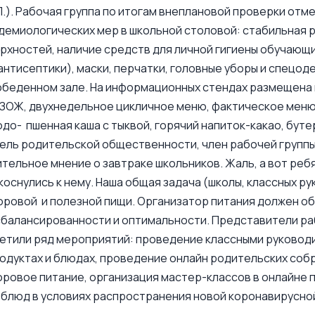
.). Рабочая группа по итогам внеплановой проверки от
емиологических мер в школьной столовой: стабильная 
рхностей, наличие средств для личной гигиены обучающи
антисептики), маски, перчатки, головные уборы и спецо
обеденном зале. На информационных стендах размещена 
ЗОЖ, двухнедельное цикличное меню, фактическое меню 
до- пшенная каша с тыквой, горячий напиток-какао, буте
ль родительской общественности, член рабочей группы
тельное мнение о завтраке школьников. Жаль, а вот ребя
коснулись к нему. Наша общая задача (школы, классных 
оровой и полезной пищи. Организатор питания должен 
балансированности и оптимальности. Представители раб
етили ряд мероприятий: проведение классными руководи
одуктах и блюдах, проведение онлайн родительских соб
оровое питание, организация мастер-классов в онлайне 
 блюд в условиях распространения новой коронавирусно