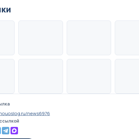
нки
ылка
.mouoslog.ru/news6976
 ссылкой