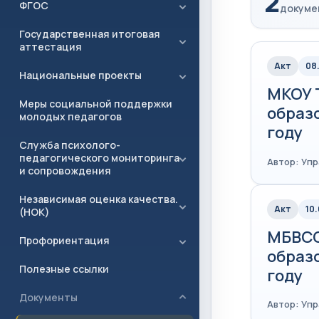
2
ФГОС
докуме
Государственная итоговая
аттестация
Акт
08
Национальные проекты
МКОУ 
Меры социальной поддержки
образ
молодых педагогов
году
Служба психолого-
педагогического мониторинга
Автор: Уп
и сопровождения
Независимая оценка качества.
Акт
10
(НОК)
МБВСО
Профориентация
образ
Полезные ссылки
году
Документы
Автор: Уп