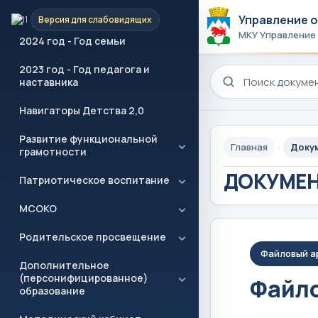
Отечества
Управление 
Версия для слабовидящих
МКУ Управление
2024 год - Год семьи
2023 год - Год педагога и
Поиск по сайту
наставника
Навигаторы Детства 2,0
Развитие функциональной
Главная
Доку
грамотности
ДОКУМЕ
Патриотическое воспитание
МСОКО
Родительское просвещение
Файловый а
Дополнительное
(персонифицированное)
Файло
образование