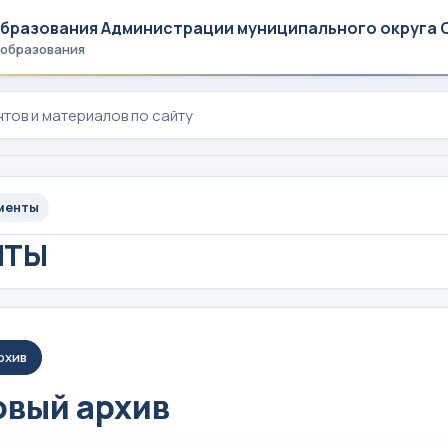
образования Администрации муниципального округа 
 образования
менты
НТЫ
рхив
вый архив