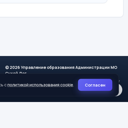
© 2026 Управление образования Администрации МО
Сухой Лог
624800, Свердловская область, г. Сухой Лог, ул. Кирова, дом 7
сь с
политикой использования cookie
.
Согласен
8 (34373) 4-33-85
info@mouoslog.ru
Политика cookie