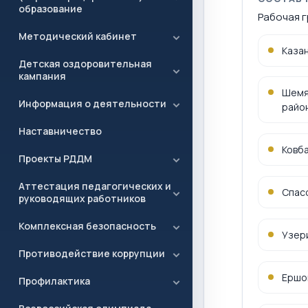
образование
Рабочая г
Методический кабинет
Казан
Детская оздоровительная
кампания
Шемяк
Информация о деятельности
райо
Наставничество
Ковб
Проекты РДДМ
Аттестация педагогических и
Спас
руководящих работников
Комплексная безопасность
Узер
Противодействие коррупции
Ершо
Профилактика