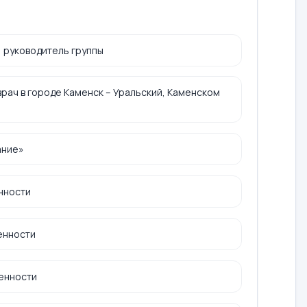
 руководитель группы
рач в городе Каменск – Уральский, Каменском
ание»
нности
енности
енности