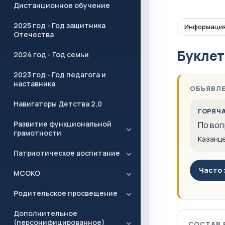
Дистанционное обучение
2025 год - Год защитника
Информация
Отечества
Буклет
2024 год - Год семьи
2023 год - Год педагога и
наставника
ОБЪЯВЛ
Навигаторы Детства 2,0
ГОРЯЧ
Развитие функциональной
По воп
грамотности
Казанц
Патриотическое воспитание
Часто 
МСОКО
Родительское просвещение
Дополнительное
(персонифицированное)
СОСТАВ 