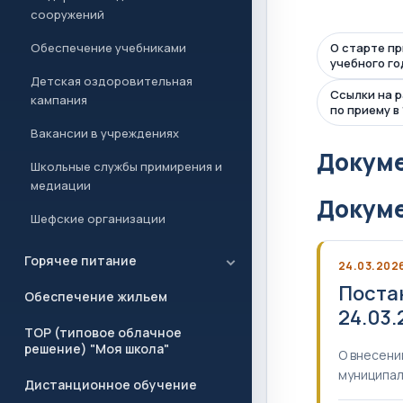
сооружений
Обеспечение учебниками
О старте пр
учебного го
Детская оздоровительная
Ссылки на 
кампания
по приему в
Вакансии в учреждениях
Докуме
Школьные службы примирения и
медиации
Докум
Шефские организации
Горячее питание
24.03.202
Поста
Обеспечение жильем
24.03
ТОР (типовое облачное
решение) "Моя школа"
О внесени
муниципал
Дистанционное обучение