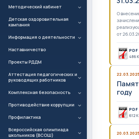
31.03
Методический кабинет
О внесени
Детская оздоровительная
зачислени
кампания
реализующ
от 26.03.
Информация о деятельности
Наставничество
PDF
486 
Проекты РДДМ
Аттестация педагогических и
22.03.202
руководящих работников
Памят
году
Комплексная безопасность
Противодействие коррупции
PDF
612 
Профилактика
Всероссийская олимпиада
20.03.202
школьников (ВСОШ)