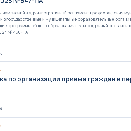
.2025 №547-ПА
и изменений в Административный регламент предоставления мун
и в государственные и муниципальные образовательные органи
ие программы общего образования», утвержденный постановле
2024 № 450-ПА
Кб
5
ка по организации приема граждан в пе
Кб
5