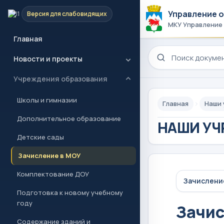
Управление 
Версия для слабовидящих
МКУ Управление
Главная
Поиск по сайту
Новости и проекты
Учреждения образования
Школы и гимназии
Главная
Наши
Дополнительное образование
НАШИ УЧ
Детские сады
Зачисление в МОУ
Комплектование ДОУ
Зачислени
Подготовка к новому учебному
году
Зачис
Содержание зданий и