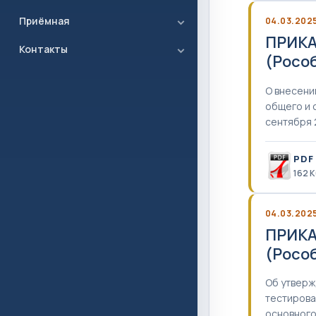
Приёмная
04.03.202
ПРИКА
Контакты
(Рособ
О внесени
общего и 
сентября 
PDF
162 
04.03.202
ПРИКА
(Росо
Об утверж
тестирова
основного