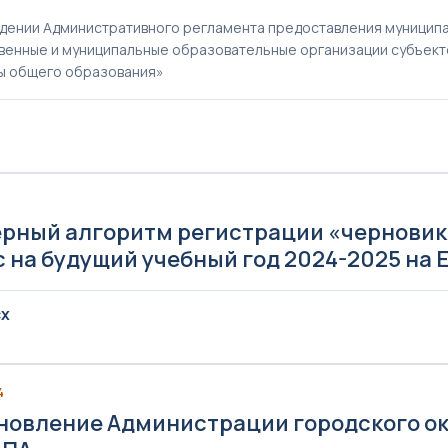
дении Административного регламента предоставления муниципал
венные и муниципальные образовательные организации субъек
ы общего образования»
4
рный алгоритм регистрации «черновика
с на будущий учебный год 2024-2025 на 
CX
4
новление Администрации городского окру