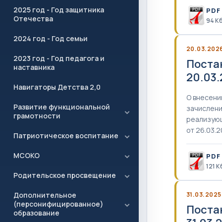
2025 год - Год защитника
PDF
Отечества
94 К
2024 год - Год семьи
20.03.202
2023 год - Год педагога и
Поста
наставника
20.03
Навигаторы Детства 2,0
О внесени
Развитие функциональной
зачислени
грамотности
реализующ
от 26.03.
Патриотическое воспитание
МСОКО
PDF
121 К
Родительское просвещение
Дополнительное
31.03.2025
(персонифицированное)
Поста
образование