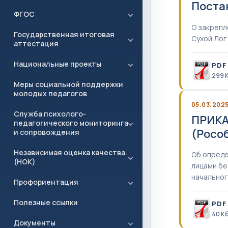
Поста
ФГОС
О закрепл
Государственная итоговая
Сухой Лог
аттестация
Национальные проекты
PDF
299 
Меры социальной поддержки
молодых педагогов
05.03.202
Служба психолого-
ПРИКА
педагогического мониторинга
(Росо
и сопровождения
Независимая оценка качества.
Об опреде
(НОК)
лицами бе
начальног
Профориентация
Полезные ссылки
PDF
40 К
Документы