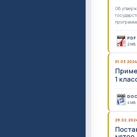
Об утверж
государст
программ
PDF
2 MБ
01.03.202
Приме
1 клас
DO
4 MБ
28.02.202
Поста