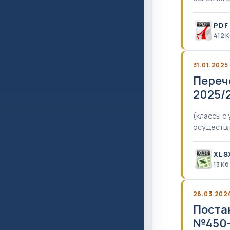
PDF
412 
31.01.2025
Переч
2025/
(классы с
осуществл
XLS
13 Кб
26.03.202
Поста
№450