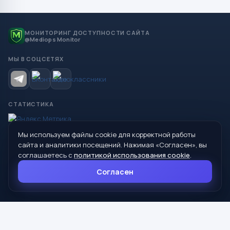
МОНИТОРИНГ ДОСТУПНОСТИ САЙТА
@Mediops Monitor
МЫ В СОЦСЕТЯХ
СТАТИСТИКА
Мы используем файлы cookie для корректной работы
© 2026 Управление образования Администрации МО
сайта и аналитики посещений. Нажимая «Согласен», вы
Сухой Лог
соглашаетесь с
политикой использования cookie
.
624800, Свердловская область, г. Сухой Лог, ул. Кирова, дом 7
Согласен
8 (34373) 4-33-85
info@mouoslog.ru
Политика cookie