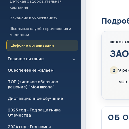
Детская оздоровительная
кампания
Вакансии в учреждениях
Подроб
Школьные службы примирения и
медиации
ШЕФСКАЯ
Шефские организации
ЗАО
Горячее питание
Обеспечение жильем
2
учре
ТОР (типовое облачное
MOU-
решение) "Моя школа"
Дистанционное обучение
2025 год - Год защитника
ОБ 
Отечества
2024 год - Год семьи