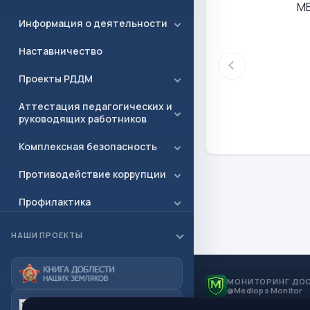
М
Информация о деятельности
Наставничество
Проекты РДДМ
Аттестация педагогических и
руководящих работников
Комплексная безопасность
Противодействие коррупции
Профилактика
Всероссийская олимпиада
НАШИ ПРОЕКТЫ
школьников (ВСОШ)
ФГОС
МОНИТОРИНГ ДО
@Mediops Monitor
Государственная итоговая
аттестация