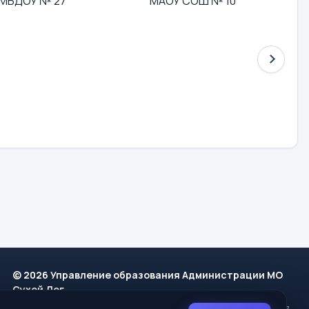
МБДОУ № 27
МАОУ СОШ № 10
М
© 2026 Управление образования Администрации МО
Сухой Лог