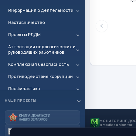
М
Информация о деятельности
Наставничество
Проекты РДДМ
Аттестация педагогических и
руководящих работников
Комплексная безопасность
Противодействие коррупции
Профилактика
Всероссийская олимпиада
НАШИ ПРОЕКТЫ
школьников (ВСОШ)
ФГОС
МОНИТОРИНГ ДО
@Mediops Monitor
Государственная итоговая
аттестация