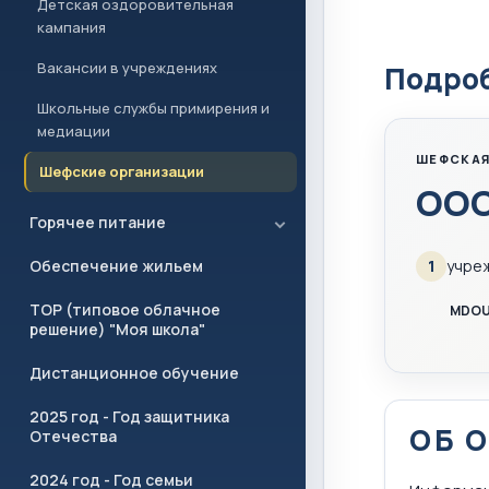
Детская оздоровительная
кампания
Вакансии в учреждениях
Подроб
Школьные службы примирения и
медиации
ШЕФСКАЯ
Шефские организации
ООО
Горячее питание
Обеспечение жильем
1
учре
ТОР (типовое облачное
MDOU
решение) "Моя школа"
Дистанционное обучение
2025 год - Год защитника
ОБ 
Отечества
2024 год - Год семьи