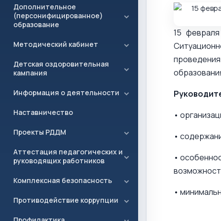
Дополнительное
(персонифицированное)
образование
15 февраля
Методический кабинет
Ситуационн
проведени
Детская оздоровительная
образования 
кампания
Информация о деятельности
Руководите
Наставничество
• организаци
Проекты РДДМ
• содержани
Аттестация педагогических и
• особеннос
руководящих работников
возможност
Комплексная безопасность
• минимальн
Противодействие коррупции
Профилактика