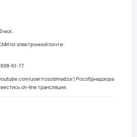
0 мск.
 СМИ по электронной почте:
 608-61-77.
.youtube.com/user/rosobmadzor) Рособрнадзора
естись on-line трансляция.