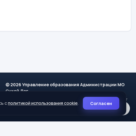
© 2026 Управление образования Администрации МО
Сухой Лог
624800, Свердловская область, г. Сухой Лог, ул. Кирова, дом 7
сь с
политикой использования cookie
.
Согласен
8 (34373) 4-33-85
info@mouoslog.ru
Политика cookie