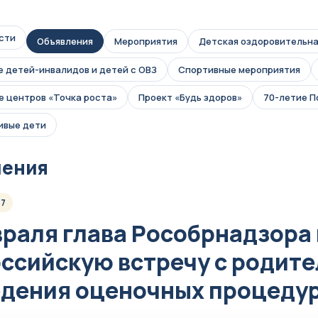
сти
Объявления
Мероприятия
Детская оздоровительна
 детей-инвалидов и детей с ОВЗ
Спортивные мероприятия
 центров «Точка роста»
Проект «Будь здоров»
70-летие 
ивые дети
ления
17
враля глава Рособрнадзора
ссийскую встречу с родите
дения оценочных процеду