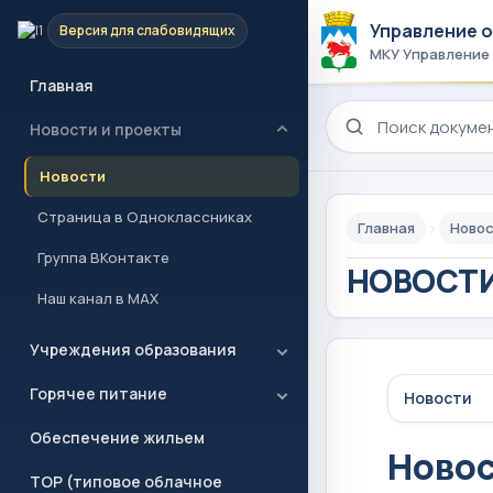
Управление 
Версия для слабовидящих
МКУ Управление
Главная
Поиск по сайту
Новости и проекты
Новости
Страница в Одноклассниках
Главная
Новос
Группа ВКонтакте
НОВОСТИ
Наш канал в MAX
Учреждения образования
Горячее питание
Новости
Обеспечение жильем
Ново
ТОР (типовое облачное