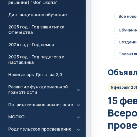
решение) "Моя школа"
Дистанционное обучение
Все ново
2025 год - Год защитника
Обучение
Отечества
Создание
2024 год - Год семьи
Талантл
2023 год - Год педагога и
наставника
Объяв
Навигаторы Детства 2,0
Развитие функциональной
6 февраля 20
грамотности
15 фе
Патриотическое воспитание
Всеро
МСОКО
прове
Родительское просвещение