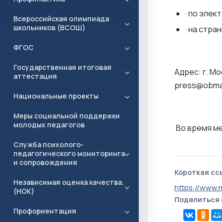
· по эле
Всероссийская олимпиада
школьников (ВСОШ)
· на стр
ФГОС
Государственная итоговая
Адрес: г. М
аттестация
press@obmadz
Национальные проекты
Меры социальной поддержки
молодых педагогов
Во время м
Служба психолого-
педагогического мониторинга
и сопровождения
Короткая сс
Независимая оценка качества.
https://www
(НОК)
Поделиться
Профориентация