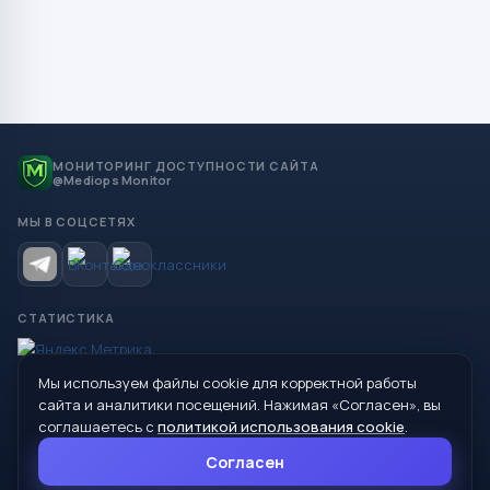
МОНИТОРИНГ ДОСТУПНОСТИ САЙТА
@Mediops Monitor
МЫ В СОЦСЕТЯХ
СТАТИСТИКА
Мы используем файлы cookie для корректной работы
© 2026 Управление образования Администрации МО
сайта и аналитики посещений. Нажимая «Согласен», вы
Сухой Лог
соглашаетесь с
политикой использования cookie
.
624800, Свердловская область, г. Сухой Лог, ул. Кирова, дом 7
Согласен
8 (34373) 4-33-85
info@mouoslog.ru
Политика cookie