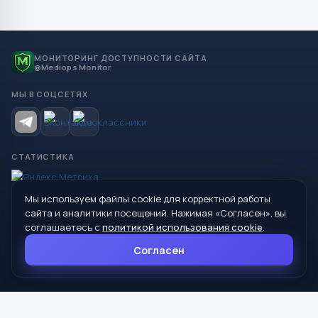
МОНИТОРИНГ ДОСТУПНОСТИ САЙТА
@Mediops Monitor
МЫ В СОЦСЕТЯХ
СТАТИСТИКА
Мы используем файлы cookie для корректной работы
© 2026 Управление образования Администрации МО
сайта и аналитики посещений. Нажимая «Согласен», вы
Сухой Лог
соглашаетесь с
политикой использования cookie
.
624800, Свердловская область, г. Сухой Лог, ул. Кирова, дом 7
Согласен
8 (34373) 4-33-85
info@mouoslog.ru
Политика cookie