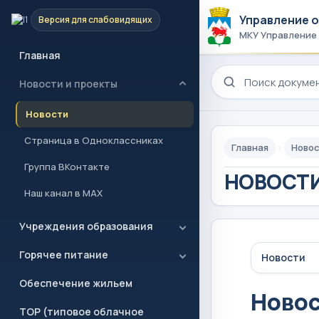
Управление 
Версия для слабовидящих
МКУ Управление
Главная
Поиск по сайту
Новости и проекты
Новости
Страница в Одноклассниках
Главная
Новос
Группа ВКонтакте
НОВОСТИ
Наш канал в MAX
Учреждения образования
Горячее питание
Новости
Обеспечение жильем
Ново
ТОР (типовое облачное