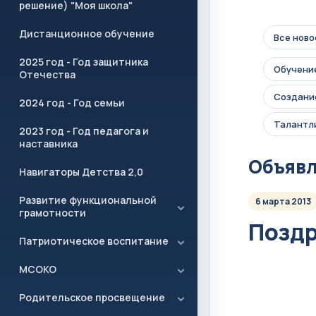
решение) "Моя школа"
Дистанционное обучение
Все ново
2025 год - Год защитника
Обучение
Отечества
Создание
2024 год - Год семьи
Талантл
2023 год - Год педагога и
наставника
Объяв
Навигаторы Детства 2,0
Развитие функциональной
6 марта 2013
грамотности
Поздр
Патриотическое воспитание
МСОКО
Родительское просвещение