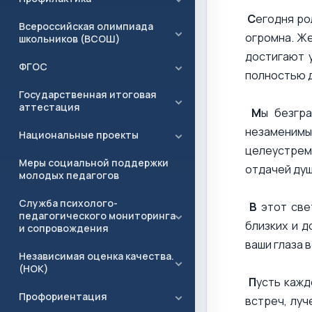
С
егодня ро
Всероссийская олимпиада
огромна. Же
школьников (ВСОШ)
достигают 
ФГОС
полностью д
Государственная итоговая
аттестация
М
ы безгр
незаменим
Национальные проекты
целеустремл
Меры социальной поддержки
отдачей душ
молодых педагогов
Служба психолого-
В
этот све
педагогического мониторинга
близких и 
и сопровождения
ваши глаза 
Независимая оценка качества.
(НОК)
П
усть кажд
Профориентация
встреч, луч