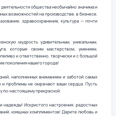
ах деятельности общества необычайно значима и
ных возможностей на производстве, в бизнесе,
азование, здравоохранение, культура — почти
енскую мудрость удивительным, уникальным,
га, которые своим мастерством, умением,
пеливо и ответственно, творчески и с большой
ие поколения нашего города!
дней, наполненных вниманием и заботой самых
ы и проблемы не омрачают ваши сердца. Пусть
ну по-настоящему прекрасной.
и надежды! Искристого настроения, радостных
наний, изящных комплиментов! Дарите любовь и