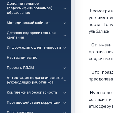
Дополнительное
(персонифицированное)
Н
есмотря н
образование
уже чувств
Методический кабинет
весна! Тол
улыбались!
Детская оздоровительная
кампания
О
т имени
Информация о деятельности
организаци
Наставничество
сердечных 
Проекты РДДМ
Э
то праз
Аттестация педагогических и
преодолевае
руководящих работников
И
менно жен
Комплексная безопасность
согласия и
Противодействие коррупции
атмосферу 
Профилактика