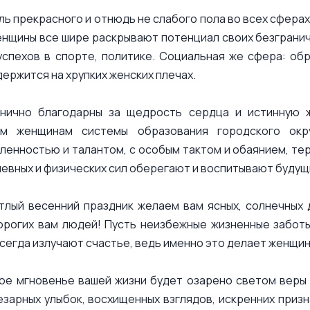
ль прекрасного и отнюдь не слабого пола во всех сфер
нщины все шире раскрывают потенциал своих безгранич
успехов в спорте, политике. Социальная же сфера: обр
ержится на хрупких женских плечах.
анично благодарны за щедрость сердца и истинную ж
ым женщинам системы образования городского окру
енностью и талантом, с особым тактом и обаянием, тер
евных и физических сил оберегают и воспитывают будущ
тлый весенний праздник желаем вам ясных, солнечных 
дорогих вам людей! Пусть неизбежные жизненные забот
всегда излучают счастье, ведь именно это делает женщи
ое мгновенье вашей жизни будет озарено светом веры 
езарных улыбок, восхищенных взглядов, искренних приз