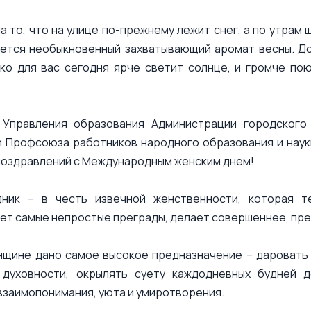
а то, что на улице по-прежнему лежит снег, а по утрам
уется необыкновенный захватывающий аромат весны. До
ько для вас сегодня ярче светит солнце, и громче пою
 Управления образования Администрации городского
и Профсоюза работников народного образования и наук
поздравлений с Международным женским днем!
дник – в честь извечной женственности, которая т
т самые непростые преграды, делает совершеннее, пре
щине дано самое высокое предназначение – даровать 
 духовности, окрылять суету каждодневных будней 
взаимопонимания, уюта и умиротворения.