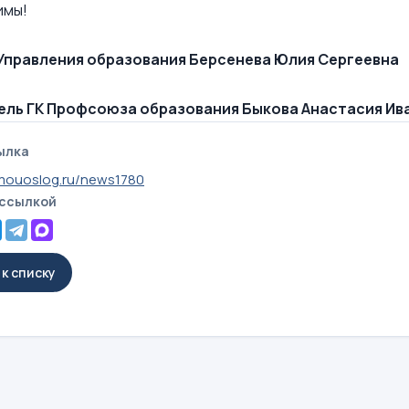
имы!
Управления образования Берсенева Юлия Сергеевна
ль ГК Профсоюза образования Быкова Анастасия Ив
ылка
mouoslog.ru/news1780
 ссылкой
к списку